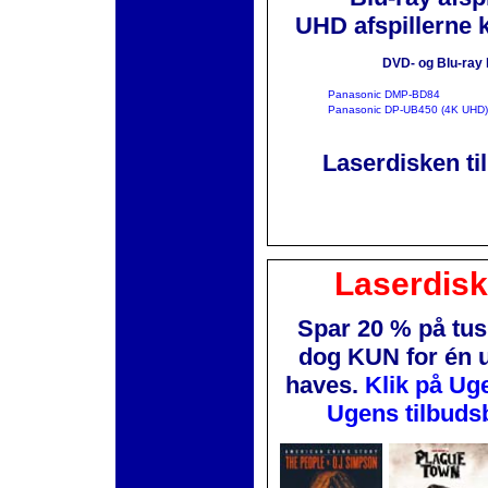
UHD afspillerne 
DVD- og Blu-ray 
Panasonic DMP-BD84
Panasonic DP-UB450 (4K UHD)
Laserdisken ti
Laserdis
Spar 20 % på tus
dog KUN for én 
haves.
Klik på Ug
Ugens tilbuds