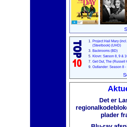
S
1.
Project Hail Mary (incl
(Steelbook) (UHD)
3.
Backrooms (BD)
5.
Klovn: Sæson 8, 9 & 
7.
Get Out, The (Russell
9.
Outlander: Season 8 -
S
Aktue
Det er La
regionalkodebloker
plader f
Blu-ray afsp