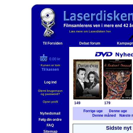
Læs mere om Laserdisken her
Til Forsiden
Debat forum
Kampagn
0.00 kr
Kurven er tom
Til kassen
Log ind
Glemt brugernavn
og password?
Opret profil
149
179
Forrige uge
Denne uge
Nyhedsmail
Denne måned
Næste 
Følg din ordre
FAQ
Sidste nyt
Sitemap