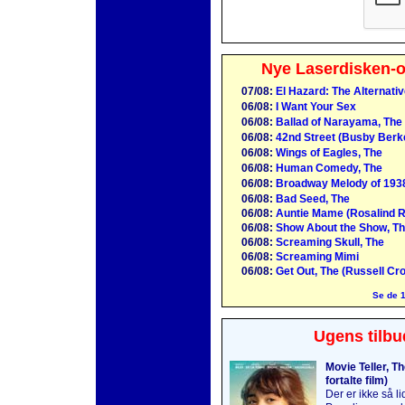
Nye Laserdisken-o
07/08:
El Hazard: The Alternati
06/08:
I Want Your Sex
06/08:
Ballad of Narayama, The
06/08:
42nd Street (Busby Berk
06/08:
Wings of Eagles, The
06/08:
Human Comedy, The
06/08:
Broadway Melody of 193
06/08:
Bad Seed, The
06/08:
Auntie Mame (Rosalind R
06/08:
Show About the Show, Th
06/08:
Screaming Skull, The
06/08:
Screaming Mimi
06/08:
Get Out, The (Russell Cr
Se de 1
Ugens tilbu
Movie Teller, T
fortalte film)
Der er ikke så l