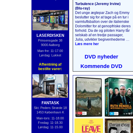
Turbulence (Jeremy Irvine)
(Blu‑ray)
Det unge ægtepar Zach og Emmy
beslutter sig for at tage på en tur i
varmlufts­ballon over de italienske
Dolomitter for at genopfriske deres
forhold. Da de og piloten Harry får
selskab af en tredje passager,
LASERDISKEN
Julia, udvikler begivenhederne sig
Prinsensgade 38
på en måde, de aldrig kunne have
Læs mere her
9000 Aalborg
forestillet sig. 5000 meter oppe i
Man-fre: 11-17.00
luften bliver det, der skulle have
Lørdag: Lukket
DVD nyheder
været en uforglemmelig tur, til en
katastrofe, da passagerernes
Afhentning af
Kommende DVD
mørke hemmeligheder afsløres,
bestilte varer:
og naturens vrede slippes løs.
Læs mere her
....
FANTASK
Skt. Peders Stræde 18
1453 København K
Man-tors: 11-18.00
Fredag: 11-18.30
Lørdag: 11-15.00