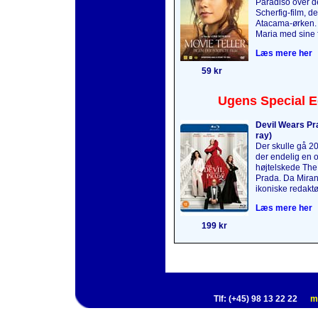
Paradiso over 
Scherfig-film, de
Atacama-ørken.
Maria med sine f
Læs mere her
59 kr
Ugens Special E
Devil Wears Pra
ray)
Der skulle gå 2
der endelig en o
højtelskede The
Prada. Da Mirand
ikoniske redaktø
Læs mere her
199 kr
Tlf: (+45) 98 13 22 22
m