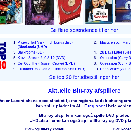
Se flere spændende titler her
1.
Project Hail Mary (incl. bonus disc)
2.
Mästaren och Marg
(Steelbook) (UHD)
3.
Backrooms (BD)
4.
28 Days Later (Ste
5.
Klovn: Sæson 8, 9 & 10 (DVD)
6.
Obsession (Curry B
7.
Get Out, The (Russell Crowe) (DVD)
8.
Obsession (Curry B
9.
Outlander: Season 8 - Final Season (DVD)
10.
Deep Water (Aaron 
Se top 20 forudbestillinger her
Aktuelle Blu-ray afspillere
et er Laserdiskens specialitet at fjerne regionalkodeblokeringerne
kan spille plader fra ALLE
regioner
i hele verden
Blu-ray afspillere kan også spille DVD-plader.
UHD afspillerne kan også spille Blu-ray og DVD-pla
DVD- og Blu-ray kodefri
DVD kodef