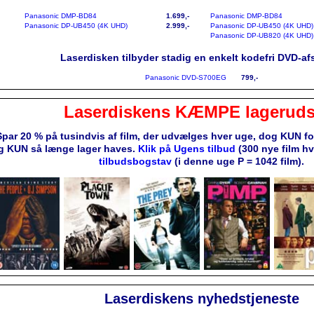
Panasonic DMP-BD84
1.699,-
Panasonic DMP-BD84
Panasonic DP-UB450 (4K UHD)
2.999,-
Panasonic DP-UB450 (4K UHD)
Panasonic DP-UB820 (4K UHD)
Laserdisken tilbyder stadig en enkelt kodefri DVD-afs
Panasonic DVD-S700EG
799,-
Laserdiskens KÆMPE lageruds
Spar 20 % på tusindvis af film, der udvælges hver uge, dog KUN f
g KUN så længe lager haves.
Klik på Ugens tilbud
(300 nye film h
tilbudsbogstav
(i denne uge P = 1042 film).
Laserdiskens nyhedstjeneste