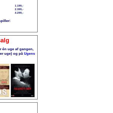
1.199,-
2.399,-
4.299,-
piller:
alg
or én uge af gangen,
ver uge) og på
Ugens