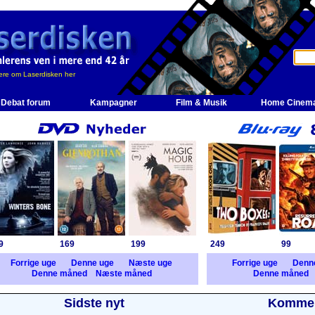
re om Laserdisken her
Debat forum
Kampagner
Film & Musik
Home Cinem
9
169
199
249
99
Forrige uge
Denne uge
Næste uge
Forrige uge
Denn
Denne måned
Næste måned
Denne måned
Sidste nyt
Kommer