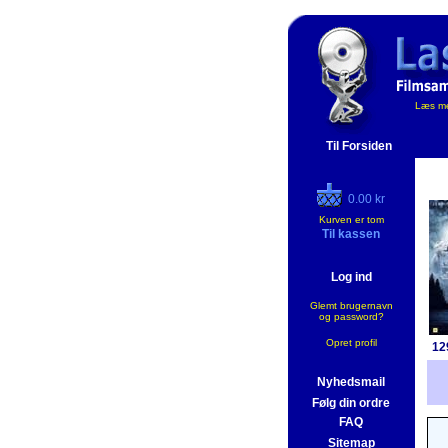
Læs me
Til Forsiden
0.00 kr
Kurven er tom
Til kassen
Log ind
Glemt brugernavn
og password?
Opret profil
12
Nyhedsmail
Følg din ordre
FAQ
Sitemap