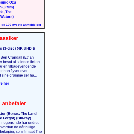
ujirō Ozu
 (3 film)
da, The
 Waters)
 de 100 nyeste anmeldelser
assiker
s (3-disc) (4K UHD &
Ben Crandall (Ethan
 besat af science fiction
har en tilbagevendende
r han flyver over
I sine drømme ser ha...
e her
 anbefaler
ter (Bonus: The Land
e Forgot) (Blu-ray)
 nogensinde har undret
 hvordan de dér billige
terkopier, som firmaet The