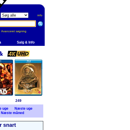
info
Avanceret søgning
a
Salg & Info
249
e uge
Næste uge
Næste måned
 snart