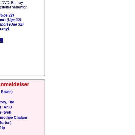
 DVD, Blu-ray,
sfeltet nedenfor.
(Uge 32)
ort (Uge 32)
port (Uge 32)
-ray)
anmeldelser
 Bowie)
ory, The
e: An O
e (tysk
Timothée Chalam
Burton)
rip