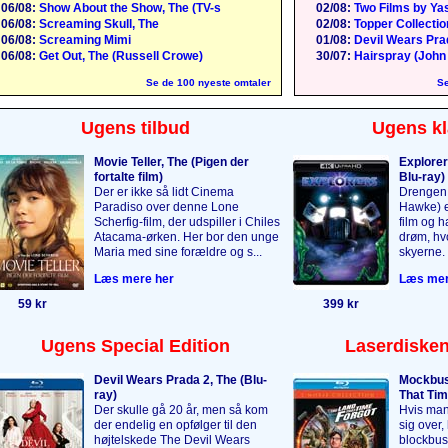
06/08:
Show About the Show, The (TV-s
02/08:
Two Films by Yas
06/08:
Screaming Skull, The
02/08:
Topper Collection
06/08:
Screaming Mimi
01/08:
Devil Wears Pra
06/08:
Get Out, The (Russell Crowe)
30/07:
Hairspray (John
Se de 100 nyeste omtaler
Se
Ugens tilbud
Ugens kl
Movie Teller, The (Pigen der
Explorer
fortalte film)
Blu-ray)
Der er ikke så lidt Cinema
Drengen 
Paradiso over denne Lone
Hawke) er
Scherfig-film, der udspiller i Chiles
film og 
Atacama-ørken. Her bor den unge
drøm, hvo
Maria med sine forældre og s...
skyerne. 
Læs mere her
Læs mer
59 kr
399 kr
Ugens Special Edition
Laserdisken
Devil Wears Prada 2, The (Blu-
Mockbus
ray)
That Tim
Der skulle gå 20 år, men så kom
Hvis man
der endelig en opfølger til den
sig over,
højtelskede The Devil Wears
blockbus