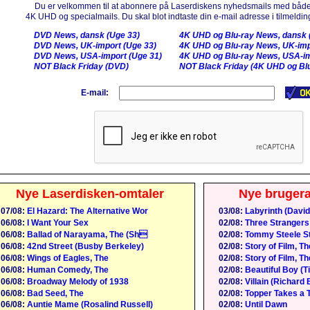
Du er velkommen til at abonnere på Laserdiskens nyhedsmails med både
4K UHD og specialmails. Du skal blot indtaste din e-mail adresse i tilmelding
DVD News, dansk (Uge 33)
4K UHD og Blu-ray News, dansk 
DVD News, UK-import (Uge 33)
4K UHD og Blu-ray News, UK-imp
DVD News, USA-import (Uge 31)
4K UHD og Blu-ray News, USA-im
NOT Black Friday (DVD)
NOT Black Friday (4K UHD og Blu
E-mail:
Nye Laserdisken-omtaler
Nye bruger
07/08:
El Hazard: The Alternative Wor
03/08:
Labyrinth (David
06/08:
I Want Your Sex
02/08:
Three Strangers
06/08:
Ballad of Narayama, The (Sh
02/08:
Tommy Steele St
06/08:
42nd Street (Busby Berkeley)
02/08:
Story of Film, Th
06/08:
Wings of Eagles, The
02/08:
Story of Film, Th
06/08:
Human Comedy, The
02/08:
Beautiful Boy (
06/08:
Broadway Melody of 1938
02/08:
Villain (Richard 
06/08:
Bad Seed, The
02/08:
Topper Takes a T
06/08:
Auntie Mame (Rosalind Russell)
02/08:
Until Dawn