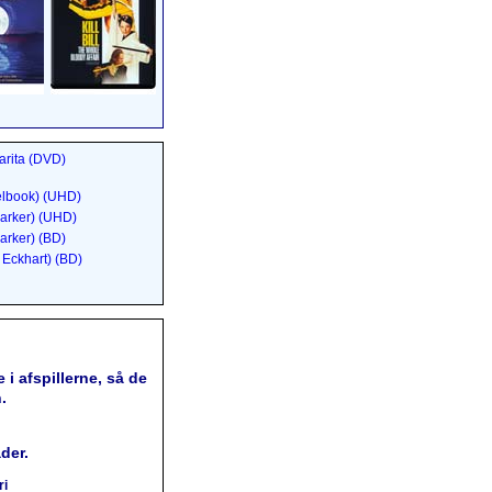
arita (DVD)
elbook) (UHD)
arker) (UHD)
arker) (BD)
Eckhart) (BD)
 i afspillerne, så de
.
der.
ri