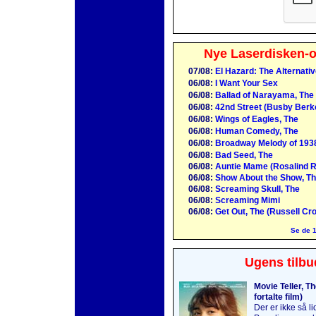
Nye Laserdisken-o
07/08:
El Hazard: The Alternati
06/08:
I Want Your Sex
06/08:
Ballad of Narayama, The
06/08:
42nd Street (Busby Berk
06/08:
Wings of Eagles, The
06/08:
Human Comedy, The
06/08:
Broadway Melody of 193
06/08:
Bad Seed, The
06/08:
Auntie Mame (Rosalind R
06/08:
Show About the Show, Th
06/08:
Screaming Skull, The
06/08:
Screaming Mimi
06/08:
Get Out, The (Russell Cr
Se de 1
Ugens tilbu
Movie Teller, T
fortalte film)
Der er ikke så l