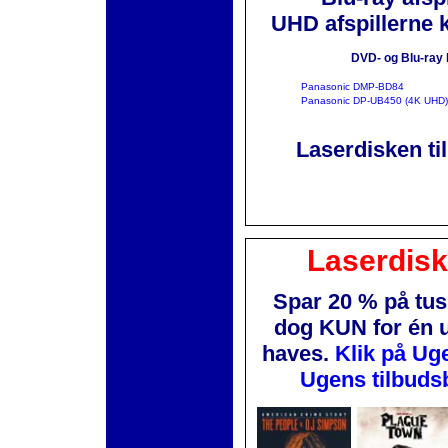
UHD afspillerne 
DVD- og Blu-ray 
Panasonic DMP-BD84
Panasonic DP-UB450 (4K UHD)
Laserdisken ti
Laserdis
Spar 20 % på tus
dog KUN for én 
haves.
Klik på Ug
Ugens tilbuds