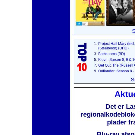
S
1.
Project Hail Mary (incl
(Steelbook) (UHD)
3.
Backrooms (BD)
5.
Klovn: Sæson 8, 9 & 
7.
Get Out, The (Russell
9.
Outlander: Season 8 -
S
Aktue
Det er La
regionalkodebloker
plader f
Blu-ray afsp