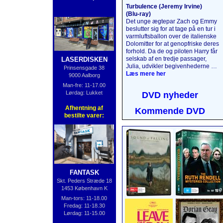
Turbulence (Jeremy Irvine)
(Blu‑ray)
Det unge ægtepar Zach og Emmy
beslutter sig for at tage på en tur i
varmlufts­ballon over de italienske
Dolomitter for at genopfriske deres
forhold. Da de og piloten Harry får
selskab af en tredje passager,
LASERDISKEN
Julia, udvikler begivenhederne sig
Prinsensgade 38
på en måde, de aldrig kunne have
Læs mere her
9000 Aalborg
forestillet sig. 5000 meter oppe i
Man-fre: 11-17.00
luften bliver det, der skulle have
Lørdag: Lukket
DVD nyheder
været en uforglemmelig tur, til en
katastrofe, da passagerernes
Afhentning af
Kommende DVD
mørke hemmeligheder afsløres,
bestilte varer:
og naturens vrede slippes løs.
Læs mere her
....
FANTASK
Skt. Peders Stræde 18
1453 København K
Man-tors: 11-18.00
Fredag: 11-18.30
Lørdag: 11-15.00