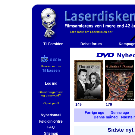
Læs mere om Laserdisken her
Til Forsiden
Debat forum
Kampagn
0.00 kr
Kurven er tom
Til kassen
Log ind
Glemt brugernavn
og password?
Opret profil
149
179
Forrige uge
Denne uge
Nyhedsmail
Denne måned
Næste 
Følg din ordre
FAQ
Sidste nyt
Sitemap