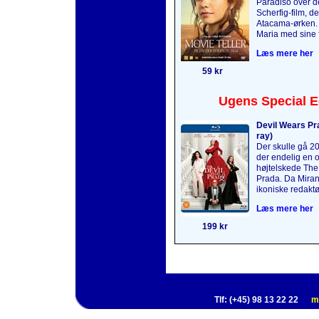
Paradiso over 
Scherfig-film, de
Atacama-ørken.
Maria med sine f
Læs mere her
59 kr
Ugens Special E
Devil Wears Pra
ray)
Der skulle gå 2
der endelig en o
højtelskede The
Prada. Da Mirand
ikoniske redaktø
Læs mere her
199 kr
Tlf: (+45) 98 13 22 22
m