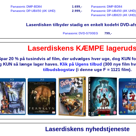
Panasonic DMP-BD84
1.699,-
Panasonic DMP-BD84
Panasonic DP-UB450 (4K UHD)
2.999,-
Panasonic DP-UB450 (4K UHD)
Panasonic DP-UB820 (4K UHD)
Laserdisken tilbyder stadig en enkelt kodefri DVD-afs
Panasonic DVD-S700EG
799,-
Laserdiskens KÆMPE lageruds
Spar 20 % på tusindvis af film, der udvælges hver uge, dog KUN f
g KUN så længe lager haves.
Klik på Ugens tilbud
(300 nye film h
tilbudsbogstav
(i denne uge F = 1121 film).
Laserdiskens nyhedstjeneste