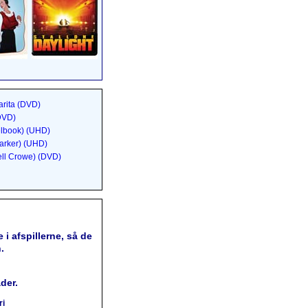
rita (DVD)
(DVD)
elbook) (UHD)
arker) (UHD)
ell Crowe) (DVD)
 i afspillerne, så de
.
der.
ri