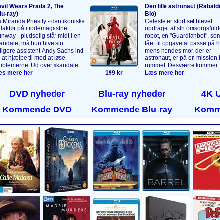
vil Wears Prada 2, The
Den lille astronaut (Rabald
lu‑ray)
Bio)
 Miranda Priestly - den ikoniske
Celeste er stort set blevet
daktør på modemagasinet
opdraget af sin omsorgsfuld
nway - pludselig står midt i en
robot, en "Guardianbot", so
andale, må hun hive sin
fået til opgave at passe på 
dligere assistent Andy Sachs ind
mens hendes mor, der er
r at hjælpe til med at løse
astronaut, er på en mission i
oblemerne. Ud over skandalen
rummet. Desværre kommer
 det umage par også forholde
s mere her
199 kr
Celestes mor aldrig hjem, s
Læs mere her
g til magasinbranchens faldende
robotten fortsætter sin rolle
dflydelse samt den tidligere
forælder, og den opdrager C
DVD nyheder
Blu-ray nyheder
4K 
sistent Emily Charltons nye
til også at interessere sig for
gtfulde stilling i
stjernerne. Da Celeste blive
Kommende DVD
Kommende Blu-ray
Komm
ksusindustrien. Alle spillerne fra
voksen, er det hendes tur til 
n første film er tilbage i deres
drage ud i rummet. En følsom
gendariske roller.
Læs mere
animeret film om sorg, mind
r
....
drømme.
Læs mere her
....