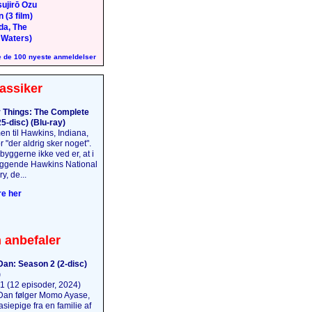
ujirō Ozu
 (3 film)
da, The
 Waters)
 de 100 nyeste anmeldelser
assiker
 Things: The Complete
5-disc) (Blu-ray)
n til Hawkins, Indiana,
 "der aldrig sker noget".
yggerne ikke ved er, at i
iggende Hawkins National
y, de...
e her
 anbefaler
an: Season 2 (2-disc)
)
(12 episoder, 2024)
an følger Momo Ayase,
iepige fra en familie af