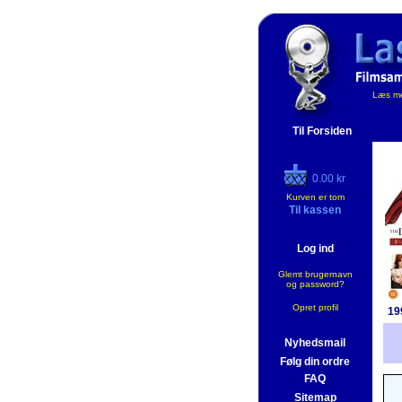
Læs me
Til Forsiden
0.00 kr
Kurven er tom
Til kassen
Log ind
Glemt brugernavn
og password?
Opret profil
19
Nyhedsmail
Følg din ordre
FAQ
Sitemap