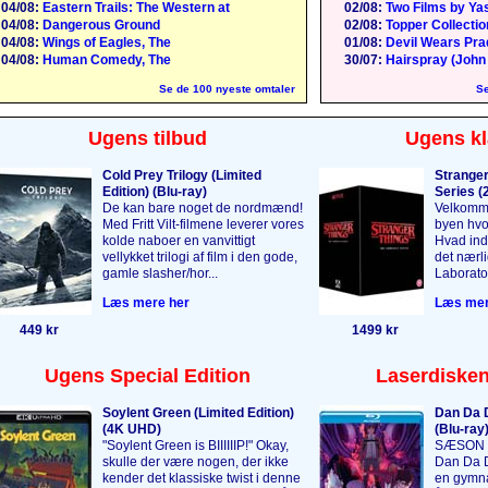
04/08:
Eastern Trails: The Western at
02/08:
Two Films by Yas
04/08:
Dangerous Ground
02/08:
Topper Collection
04/08:
Wings of Eagles, The
01/08:
Devil Wears Pra
04/08:
Human Comedy, The
30/07:
Hairspray (John
Se de 100 nyeste omtaler
Se
Ugens tilbud
Ugens kl
Cold Prey Trilogy (Limited
Stranger
Edition) (Blu-ray)
Series (2
De kan bare noget de nordmænd!
Velkomme
Med Fritt Vilt-filmene leverer vores
byen hvor
kolde naboer en vanvittigt
Hvad indb
vellykket trilogi af film i den gode,
det nærl
gamle slasher/hor...
Laborator
Læs mere her
Læs mer
449 kr
1499 kr
Ugens Special Edition
Laserdisken
Soylent Green (Limited Edition)
Dan Da D
(4K UHD)
(Blu-ray
"Soylent Green is BIIIIIIP!" Okay,
SÆSON 1 
skulle der være nogen, der ikke
Dan Da D
kender det klassiske twist i denne
en gymnas