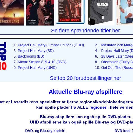
Se flere spændende titler her
1.
Project Hail Mary (Limited Edition) (UHD)
2.
Mästaren och Marga
3.
Project Hail Mary (BD)
4.
Project Hail Mary 
5.
Backrooms (BD)
6.
28 Days Later (Ste
7.
Klovn: Sæson 8, 9 & 10 (DVD)
8.
Obsession (Curry B
9.
Project Hail Mary (UHD)
10.
Get Out, The (Russ
Se top 20 forudbestillinger her
Aktuelle Blu-ray afspillere
et er Laserdiskens specialitet at fjerne regionalkodeblokeringerne
kan spille plader fra ALLE
regioner
i hele verden
Blu-ray afspillere kan også spille DVD-plader.
UHD afspillerne kan også spille Blu-ray og DVD-pla
DVD- og Blu-ray kodefri
DVD kodef