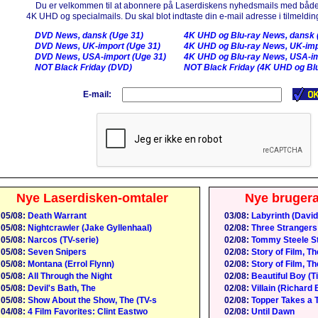
Du er velkommen til at abonnere på Laserdiskens nyhedsmails med både
4K UHD og specialmails. Du skal blot indtaste din e-mail adresse i tilmelding
DVD News, dansk (Uge 31)
4K UHD og Blu-ray News, dansk 
DVD News, UK-import (Uge 31)
4K UHD og Blu-ray News, UK-imp
DVD News, USA-import (Uge 31)
4K UHD og Blu-ray News, USA-im
NOT Black Friday (DVD)
NOT Black Friday (4K UHD og Blu
E-mail:
Nye Laserdisken-omtaler
Nye bruger
05/08:
Death Warrant
03/08:
Labyrinth (David
05/08:
Nightcrawler (Jake Gyllenhaal)
02/08:
Three Strangers
05/08:
Narcos (TV-serie)
02/08:
Tommy Steele St
05/08:
Seven Snipers
02/08:
Story of Film, Th
05/08:
Montana (Errol Flynn)
02/08:
Story of Film, Th
05/08:
All Through the Night
02/08:
Beautiful Boy (
05/08:
Devil's Bath, The
02/08:
Villain (Richard 
05/08:
Show About the Show, The (TV-s
02/08:
Topper Takes a T
04/08:
4 Film Favorites: Clint Eastwo
02/08:
Until Dawn