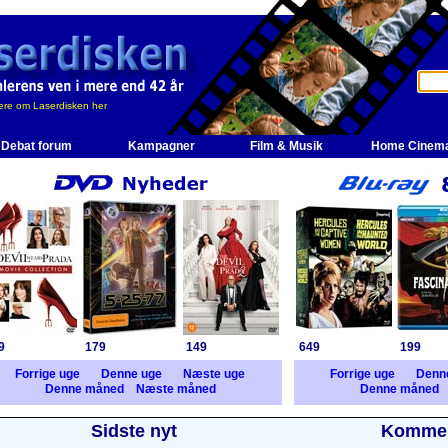
re om Laserdisken her
Debat forum
Kampagner
Film & Musik
Home Cinem
9
179
149
649
199
Forrige uge
Denne uge
Næste uge
Forrige uge
Denn
Denne måned
Næste måned
Denne måned
Sidste nyt
Kommer