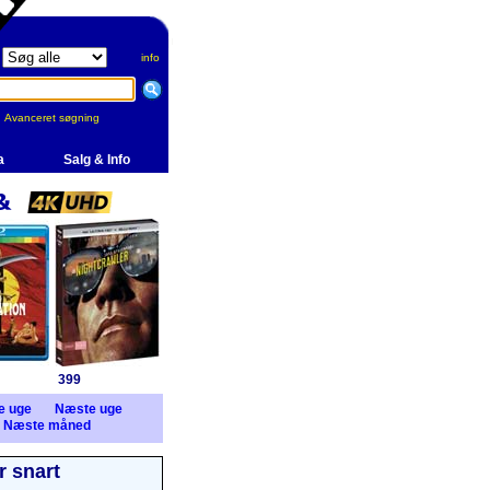
info
Avanceret søgning
a
Salg & Info
399
e uge
Næste uge
Næste måned
 snart