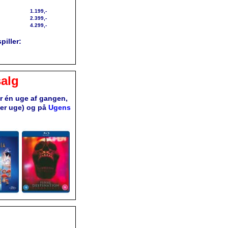
1.199,-
2.399,-
4.299,-
piller:
alg
or én uge af gangen,
ver uge) og på
Ugens