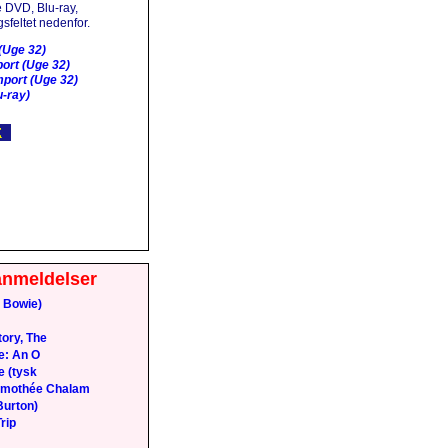
 DVD, Blu-ray,
sfeltet nedenfor.
(Uge 32)
ort (Uge 32)
port (Uge 32)
-ray)
anmeldelser
 Bowie)
ory, The
e: An O
e (tysk
Timothée Chalam
Burton)
rip