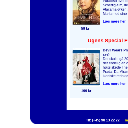
Paradiso over 
Scherfig-film, de
Atacama-ørken.
Maria med sine f
Læs mere her
59 kr
Ugens Special E
Devil Wears Pra
ray)
Der skulle gå 2
der endelig en o
højtelskede The
Prada. Da Mirand
ikoniske redaktø
Læs mere her
199 kr
Tlf: (+45) 98 13 22 22
m