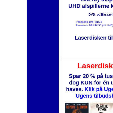
UHD afspillerne 
DVD- og Blu-ray 
Panasonic DMP-BD84
Panasonic DP-UB450 (4K UHD)
Laserdisken ti
Laserdis
Spar 20 % på tus
dog KUN for én 
haves.
Klik på Ug
Ugens tilbuds