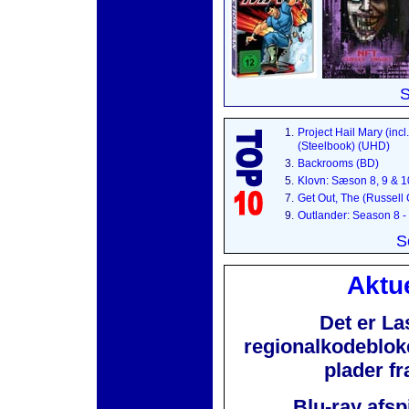
S
1.
Project Hail Mary (incl
(Steelbook) (UHD)
3.
Backrooms (BD)
5.
Klovn: Sæson 8, 9 & 
7.
Get Out, The (Russell
9.
Outlander: Season 8 -
S
Aktue
Det er La
regionalkodebloker
plader f
Blu-ray afsp