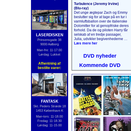
Turbulence (Jeremy Irvine)
(Blu‑ray)
Det unge ægtepar Zach og Emmy
beslutter sig for at tage på en tur i
varmlufts­ballon over de italienske
Dolomitter for at genopfriske deres
forhold. Da de og piloten Harry får
selskab af en tredje passager,
LASERDISKEN
Julia, udvikler begivenhederne sig
Prinsensgade 38
på en måde, de aldrig kunne have
Læs mere her
9000 Aalborg
forestillet sig. 5000 meter oppe i
Man-fre: 11-17.00
luften bliver det, der skulle have
Lørdag: Lukket
DVD nyheder
været en uforglemmelig tur, til en
katastrofe, da passagerernes
Afhentning af
Kommende DVD
mørke hemmeligheder afsløres,
bestilte varer:
og naturens vrede slippes løs.
Læs mere her
....
FANTASK
Skt. Peders Stræde 18
1453 København K
Man-tors: 11-18.00
Fredag: 11-18.30
Lørdag: 11-15.00