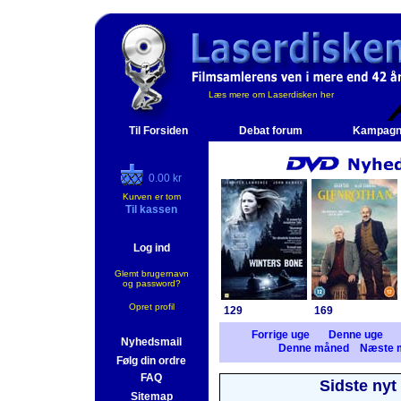
Læs mere om Laserdisken her
Til Forsiden
Debat forum
Kampagn
0.00 kr
Kurven er tom
Til kassen
Log ind
Glemt brugernavn
og password?
Opret profil
129
169
Forrige uge
Denne uge
Nyhedsmail
Denne måned
Næste 
Følg din ordre
FAQ
Sidste nyt
Sitemap