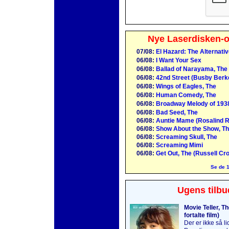
Nye Laserdisken-o
07/08:
El Hazard: The Alternati
06/08:
I Want Your Sex
06/08:
Ballad of Narayama, The
06/08:
42nd Street (Busby Berk
06/08:
Wings of Eagles, The
06/08:
Human Comedy, The
06/08:
Broadway Melody of 193
06/08:
Bad Seed, The
06/08:
Auntie Mame (Rosalind R
06/08:
Show About the Show, Th
06/08:
Screaming Skull, The
06/08:
Screaming Mimi
06/08:
Get Out, The (Russell Cr
Se de 1
Ugens tilbu
Movie Teller, T
fortalte film)
Der er ikke så l