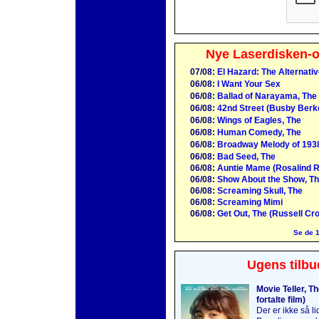
Nye Laserdisken-o
07/08:
El Hazard: The Alternati
06/08:
I Want Your Sex
06/08:
Ballad of Narayama, The
06/08:
42nd Street (Busby Berk
06/08:
Wings of Eagles, The
06/08:
Human Comedy, The
06/08:
Broadway Melody of 193
06/08:
Bad Seed, The
06/08:
Auntie Mame (Rosalind R
06/08:
Show About the Show, Th
06/08:
Screaming Skull, The
06/08:
Screaming Mimi
06/08:
Get Out, The (Russell Cr
Se de 1
Ugens tilbu
Movie Teller, T
fortalte film)
Der er ikke så l