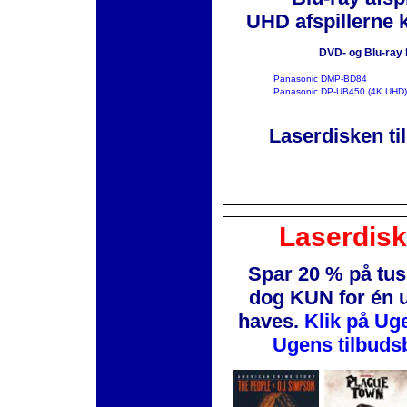
UHD afspillerne 
DVD- og Blu-ray 
Panasonic DMP-BD84
Panasonic DP-UB450 (4K UHD)
Laserdisken ti
Laserdis
Spar 20 % på tus
dog KUN for én 
haves.
Klik på Ug
Ugens tilbuds