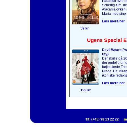
Paradiso over 
Scherfig-film, de
Atacama-ørken.
Maria med sine f
Læs mere her
59 kr
Ugens Special E
Devil Wears Pra
ray)
Der skulle gå 2
der endelig en o
højtelskede The
Prada. Da Mirand
ikoniske redaktø
Læs mere her
199 kr
Tlf: (+45) 98 13 22 22
m