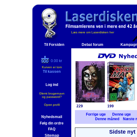
Læs mere om Laserdisken her
Til Forsiden
Debat forum
Kampagn
0.00 kr
Kurven er tom
Til kassen
Log ind
Glemt brugernavn
og password?
Opret profil
229
199
Forrige uge
Denne uge
Nyhedsmail
Denne måned
Næste 
Følg din ordre
FAQ
Sidste nyt
Sitemap