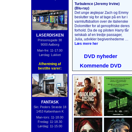
Turbulence (Jeremy Irvine)
(Blu‑ray)
Det unge ægtepar Zach og Emmy
beslutter sig for at tage på en tur i
varmlufts­ballon over de italienske
Dolomitter for at genopfriske deres
forhold. Da de og piloten Harry får
selskab af en tredje passager,
LASERDISKEN
Julia, udvikler begivenhederne sig
Prinsensgade 38
på en måde, de aldrig kunne have
Læs mere her
9000 Aalborg
forestillet sig. 5000 meter oppe i
Man-fre: 11-17.00
luften bliver det, der skulle have
Lørdag: Lukket
DVD nyheder
været en uforglemmelig tur, til en
katastrofe, da passagerernes
Afhentning af
Kommende DVD
mørke hemmeligheder afsløres,
bestilte varer:
og naturens vrede slippes løs.
Læs mere her
....
FANTASK
Skt. Peders Stræde 18
1453 København K
Man-tors: 11-18.00
Fredag: 11-18.30
Lørdag: 11-15.00