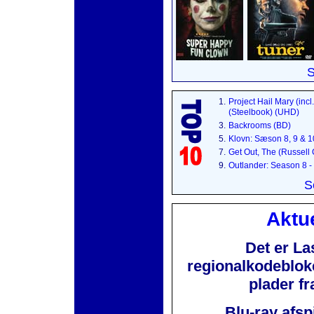
S
1.
Project Hail Mary (incl
(Steelbook) (UHD)
3.
Backrooms (BD)
5.
Klovn: Sæson 8, 9 & 
7.
Get Out, The (Russell
9.
Outlander: Season 8 -
S
Aktue
Det er La
regionalkodebloker
plader f
Blu-ray afsp