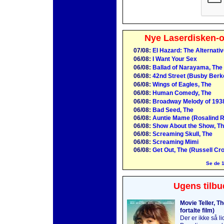
Nye Laserdisken-o
07/08:
El Hazard: The Alternati
06/08:
I Want Your Sex
06/08:
Ballad of Narayama, The
06/08:
42nd Street (Busby Berk
06/08:
Wings of Eagles, The
06/08:
Human Comedy, The
06/08:
Broadway Melody of 193
06/08:
Bad Seed, The
06/08:
Auntie Mame (Rosalind R
06/08:
Show About the Show, Th
06/08:
Screaming Skull, The
06/08:
Screaming Mimi
06/08:
Get Out, The (Russell Cr
Se de 1
Ugens tilbu
Movie Teller, T
fortalte film)
Der er ikke så l