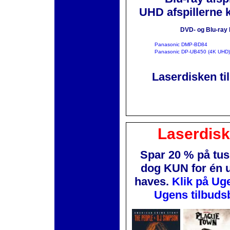
UHD afspillerne 
DVD- og Blu-ray 
Panasonic DMP-BD84
Panasonic DP-UB450 (4K UHD)
Laserdisken ti
Laserdis
Spar 20 % på tus
dog KUN for én 
haves.
Klik på Ug
Ugens tilbuds