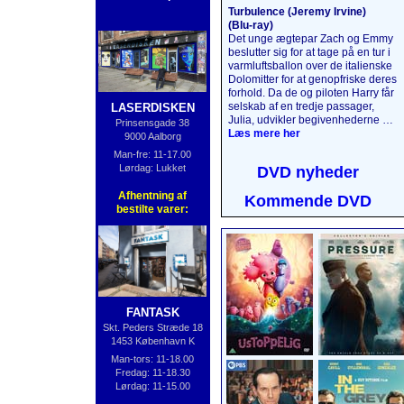
Turbulence (Jeremy Irvine)
(Blu‑ray)
Det unge ægtepar Zach og Emmy
beslutter sig for at tage på en tur i
varmlufts­ballon over de italienske
Dolomitter for at genopfriske deres
forhold. Da de og piloten Harry får
selskab af en tredje passager,
LASERDISKEN
Julia, udvikler begivenhederne sig
Prinsensgade 38
på en måde, de aldrig kunne have
Læs mere her
9000 Aalborg
forestillet sig. 5000 meter oppe i
Man-fre: 11-17.00
luften bliver det, der skulle have
Lørdag: Lukket
DVD nyheder
været en uforglemmelig tur, til en
katastrofe, da passagerernes
Afhentning af
Kommende DVD
mørke hemmeligheder afsløres,
bestilte varer:
og naturens vrede slippes løs.
Læs mere her
....
FANTASK
Skt. Peders Stræde 18
1453 København K
Man-tors: 11-18.00
Fredag: 11-18.30
Lørdag: 11-15.00