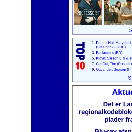
S
1.
Project Hail Mary (incl
(Steelbook) (UHD)
3.
Backrooms (BD)
5.
Klovn: Sæson 8, 9 & 
7.
Get Out, The (Russell
9.
Outlander: Season 8 -
S
Aktue
Det er La
regionalkodebloker
plader f
Blu-ray afsp