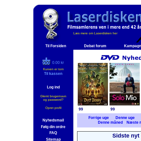
Læs mere om Laserdisken her
Til Forsiden
Debat forum
Kampagn
0.00 kr
Kurven er tom
Til kassen
Log ind
Glemt brugernavn
og password?
Opret profil
99
99
Forrige uge
Denne uge
Nyhedsmail
Denne måned
Næste 
Følg din ordre
FAQ
Sidste nyt
Sitemap