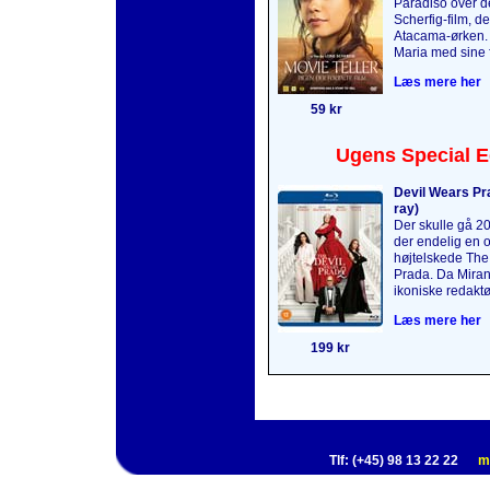
Paradiso over 
Scherfig-film, de
Atacama-ørken.
Maria med sine f
Læs mere her
59 kr
Ugens Special E
Devil Wears Pra
ray)
Der skulle gå 2
der endelig en o
højtelskede The
Prada. Da Mirand
ikoniske redaktø
Læs mere her
199 kr
Tlf: (+45) 98 13 22 22
m