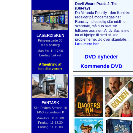
Devil Wears Prada 2, The
(Blu‑ray)
Da Miranda Priestly - den ikoniske
redaktør på modemagasinet
Runway - pludselig står midt i en
skandale, må hun hive sin
tidligere assistent Andy Sachs ind
for at hjælpe til med at løse
LASERDISKEN
problemerne. Ud over skandalen
Prinsensgade 38
må det umage par også forholde
Læs mere her
9000 Aalborg
sig til magasinbranchens faldende
Man-fre: 11-17.00
indflydelse samt den tidligere
Lørdag: Lukket
DVD nyheder
assistent Emily Charltons nye
magtfulde stilling i
Afhentning af
Kommende DVD
luksusindustrien. Alle spillerne fra
bestilte varer:
den første film er tilbage i deres
legendariske roller.
Læs mere
her
....
FANTASK
Skt. Peders Stræde 18
1453 København K
Man-tors: 11-18.00
Fredag: 11-18.30
Lørdag: 11-15.00