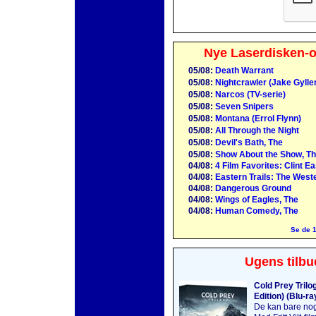
Nye Laserdisken-o
05/08:
Death Warrant
05/08:
Nightcrawler (Jake Gylle
05/08:
Narcos (TV-serie)
05/08:
Seven Snipers
05/08:
Montana (Errol Flynn)
05/08:
All Through the Night
05/08:
Devil's Bath, The
05/08:
Show About the Show, Th
04/08:
4 Film Favorites: Clint E
04/08:
Eastern Trails: The Weste
04/08:
Dangerous Ground
04/08:
Wings of Eagles, The
04/08:
Human Comedy, The
Se de 1
Ugens tilbu
Cold Prey Trilo
Edition) (Blu-ra
De kan bare no