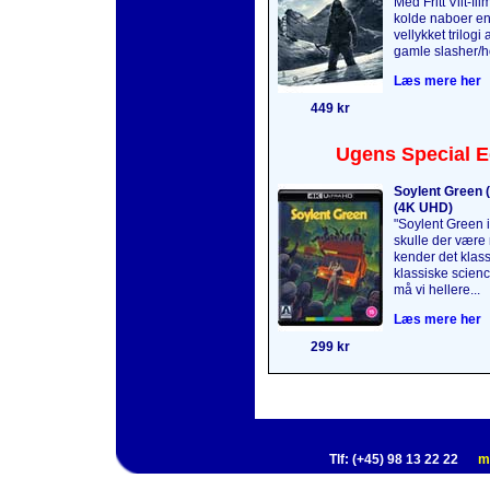
Med Fritt Vilt-fi
kolde naboer en 
vellykket trilogi 
gamle slasher/ho
Læs mere her
449 kr
Ugens Special E
Soylent Green (
(4K UHD)
"Soylent Green is
skulle der være 
kender det klass
klassiske science
må vi hellere...
Læs mere her
299 kr
Tlf: (+45) 98 13 22 22
m