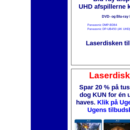
UHD afspillerne 
DVD- og Blu-ray 
Panasonic DMP-BD84
Panasonic DP-UB450 (4K UHD)
Laserdisken ti
Laserdis
Spar 20 % på tus
dog KUN for én 
haves.
Klik på Ug
Ugens tilbuds