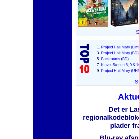
S
1.
Project Hail Mary (Lim
3.
Project Hail Mary (BD)
5.
Backrooms (BD)
7.
Klovn: Sæson 8, 9 & 
9.
Project Hail Mary (UH
S
Aktue
Det er La
regionalkodebloker
plader f
Blu-ray afsp