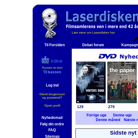
Læs mere om Laserdisken her
Til Forsiden
Debat forum
Kampagn
0.00 kr
Kurven er tom
Til kassen
Log ind
Glemt brugernavn
og password?
Opret profil
129
279
Forrige uge
Denne uge
Nyhedsmail
Denne måned
Næste 
Følg din ordre
FAQ
Sidste nyt
Sitemap