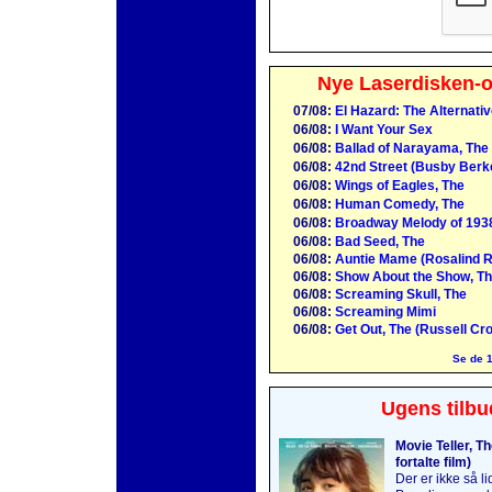
Nye Laserdisken-o
07/08:
El Hazard: The Alternati
06/08:
I Want Your Sex
06/08:
Ballad of Narayama, The
06/08:
42nd Street (Busby Berk
06/08:
Wings of Eagles, The
06/08:
Human Comedy, The
06/08:
Broadway Melody of 193
06/08:
Bad Seed, The
06/08:
Auntie Mame (Rosalind R
06/08:
Show About the Show, Th
06/08:
Screaming Skull, The
06/08:
Screaming Mimi
06/08:
Get Out, The (Russell Cr
Se de 1
Ugens tilbu
Movie Teller, T
fortalte film)
Der er ikke så l