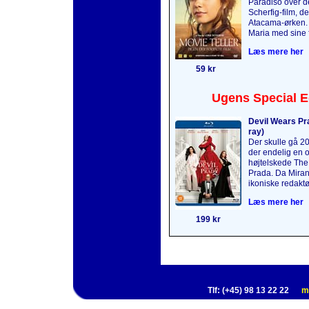
Paradiso over 
Scherfig-film, de
Atacama-ørken.
Maria med sine f
Læs mere her
59 kr
Ugens Special E
Devil Wears Pra
ray)
Der skulle gå 2
der endelig en o
højtelskede The
Prada. Da Mirand
ikoniske redaktø
Læs mere her
199 kr
Tlf: (+45) 98 13 22 22
m