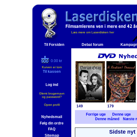
Læs mere om Laserdisken her
Til Forsiden
Debat forum
Kampagn
0.00 kr
Kurven er tom
Til kassen
Log ind
Glemt brugernavn
og password?
Opret profil
149
179
Forrige uge
Denne uge
Nyhedsmail
Denne måned
Næste 
Følg din ordre
FAQ
Sidste nyt
Sitemap