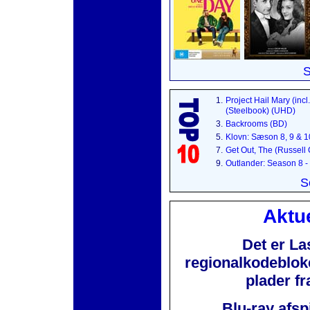
S
1.
Project Hail Mary (incl
(Steelbook) (UHD)
3.
Backrooms (BD)
5.
Klovn: Sæson 8, 9 & 
7.
Get Out, The (Russell
9.
Outlander: Season 8 -
S
Aktue
Det er La
regionalkodebloker
plader f
Blu-ray afsp