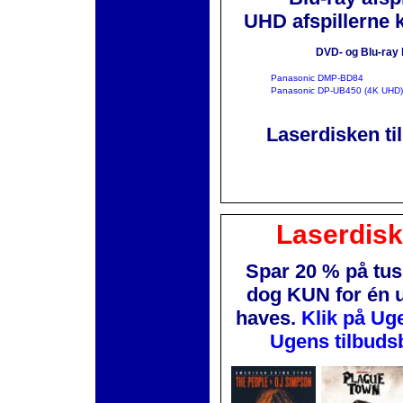
UHD afspillerne 
DVD- og Blu-ray 
Panasonic DMP-BD84
Panasonic DP-UB450 (4K UHD)
Laserdisken ti
Laserdis
Spar 20 % på tus
dog KUN for én 
haves.
Klik på Ug
Ugens tilbuds