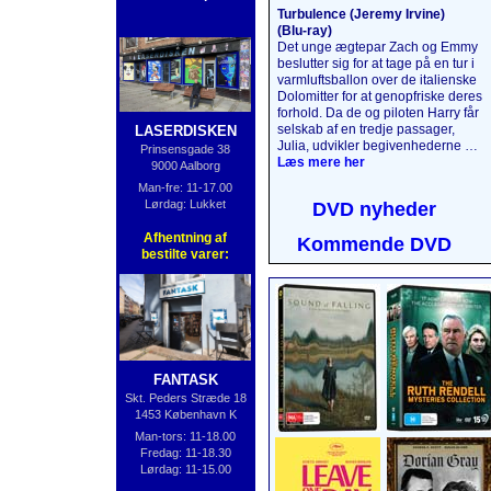
Turbulence (Jeremy Irvine)
(Blu‑ray)
Det unge ægtepar Zach og Emmy
beslutter sig for at tage på en tur i
varmlufts­ballon over de italienske
Dolomitter for at genopfriske deres
forhold. Da de og piloten Harry får
selskab af en tredje passager,
LASERDISKEN
Julia, udvikler begivenhederne sig
Prinsensgade 38
på en måde, de aldrig kunne have
Læs mere her
9000 Aalborg
forestillet sig. 5000 meter oppe i
Man-fre: 11-17.00
luften bliver det, der skulle have
Lørdag: Lukket
DVD nyheder
været en uforglemmelig tur, til en
katastrofe, da passagerernes
Afhentning af
Kommende DVD
mørke hemmeligheder afsløres,
bestilte varer:
og naturens vrede slippes løs.
Læs mere her
....
FANTASK
Skt. Peders Stræde 18
1453 København K
Man-tors: 11-18.00
Fredag: 11-18.30
Lørdag: 11-15.00