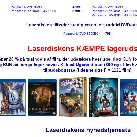
Panasonic DMP-BD84
1.699,-
Panasonic DMP-BD84
Panasonic DP-UB450 (4K UHD)
2.999,-
Panasonic DP-UB450 (4K UHD)
Panasonic DP-UB820 (4K UHD)
Laserdisken tilbyder stadig en enkelt kodefri DVD-afs
Panasonic DVD-S700EG
799,-
Laserdiskens KÆMPE lageruds
Spar 20 % på tusindvis af film, der udvælges hver uge, dog KUN f
g KUN så længe lager haves.
Klik på Ugens tilbud
(300 nye film h
tilbudsbogstav
(i denne uge F = 1121 film).
Laserdiskens nyhedstjeneste