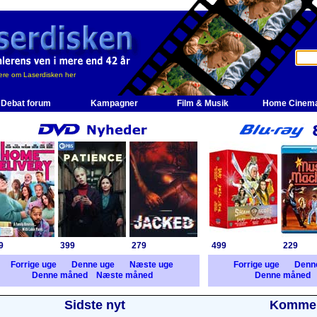
re om Laserdisken her
Debat forum
Kampagner
Film & Musik
Home Cinem
9
399
279
499
229
Forrige uge
Denne uge
Næste uge
Forrige uge
Denn
Denne måned
Næste måned
Denne måned
Sidste nyt
Kommer