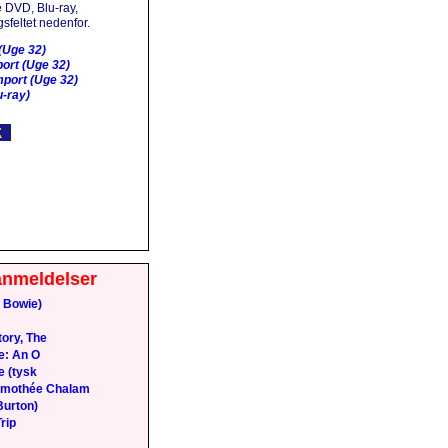
 DVD, Blu-ray,
sfeltet nedenfor.
(Uge 32)
ort (Uge 32)
port (Uge 32)
-ray)
anmeldelser
 Bowie)
ory, The
e: An O
e (tysk
Timothée Chalam
Burton)
rip