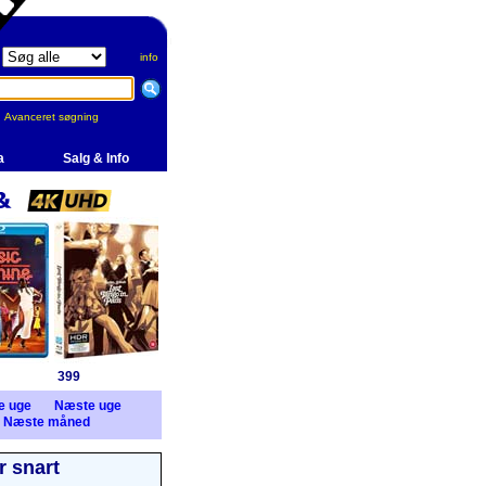
info
Avanceret søgning
a
Salg & Info
399
e uge
Næste uge
Næste måned
 snart