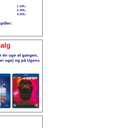
1.199,-
2.399,-
4.299,-
piller:
alg
or én uge af gangen,
ver uge) og på
Ugens