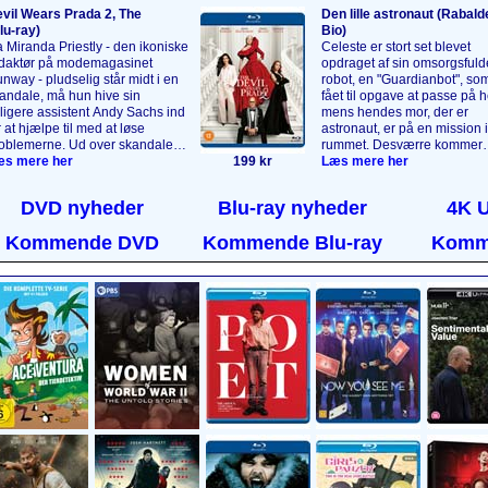
vil Wears Prada 2, The
Den lille astronaut (Rabald
lu‑ray)
Bio)
 Miranda Priestly - den ikoniske
Celeste er stort set blevet
daktør på modemagasinet
opdraget af sin omsorgsfuld
nway - pludselig står midt i en
robot, en "Guardianbot", so
andale, må hun hive sin
fået til opgave at passe på 
dligere assistent Andy Sachs ind
mens hendes mor, der er
r at hjælpe til med at løse
astronaut, er på en mission i
oblemerne. Ud over skandalen
rummet. Desværre kommer
 det umage par også forholde
s mere her
199 kr
Celestes mor aldrig hjem, s
Læs mere her
g til magasinbranchens faldende
robotten fortsætter sin rolle
dflydelse samt den tidligere
forælder, og den opdrager C
DVD nyheder
Blu-ray nyheder
4K 
sistent Emily Charltons nye
til også at interessere sig for
gtfulde stilling i
stjernerne. Da Celeste blive
Kommende DVD
Kommende Blu-ray
Komm
ksusindustrien. Alle spillerne fra
voksen, er det hendes tur til 
n første film er tilbage i deres
drage ud i rummet. En følsom
gendariske roller.
Læs mere
animeret film om sorg, mind
r
....
drømme.
Læs mere her
....