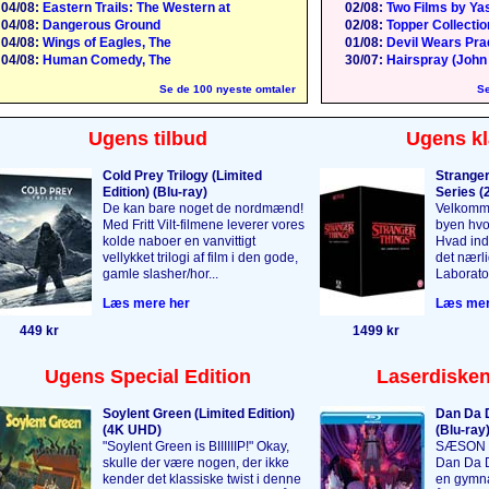
04/08:
Eastern Trails: The Western at
02/08:
Two Films by Yas
04/08:
Dangerous Ground
02/08:
Topper Collection
04/08:
Wings of Eagles, The
01/08:
Devil Wears Pra
04/08:
Human Comedy, The
30/07:
Hairspray (John
Se de 100 nyeste omtaler
Se
Ugens tilbud
Ugens kl
Cold Prey Trilogy (Limited
Stranger
Edition) (Blu-ray)
Series (2
De kan bare noget de nordmænd!
Velkomme
Med Fritt Vilt-filmene leverer vores
byen hvor
kolde naboer en vanvittigt
Hvad indb
vellykket trilogi af film i den gode,
det nærl
gamle slasher/hor...
Laborator
Læs mere her
Læs mer
449 kr
1499 kr
Ugens Special Edition
Laserdisken
Soylent Green (Limited Edition)
Dan Da D
(4K UHD)
(Blu-ray
"Soylent Green is BIIIIIIP!" Okay,
SÆSON 1 
skulle der være nogen, der ikke
Dan Da D
kender det klassiske twist i denne
en gymnas