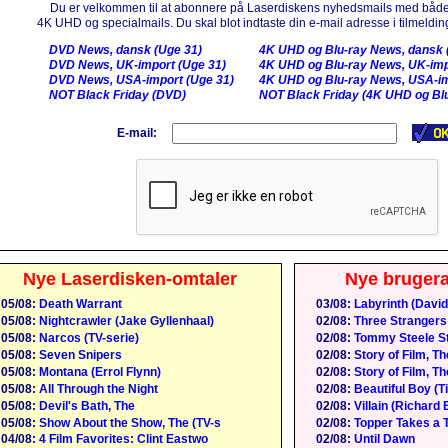
Du er velkommen til at abonnere på Laserdiskens nyhedsmails med både
4K UHD og specialmails. Du skal blot indtaste din e-mail adresse i tilmelding
DVD News, dansk (Uge 31)
4K UHD og Blu-ray News, dansk 
DVD News, UK-import (Uge 31)
4K UHD og Blu-ray News, UK-imp
DVD News, USA-import (Uge 31)
4K UHD og Blu-ray News, USA-im
NOT Black Friday (DVD)
NOT Black Friday (4K UHD og Blu
E-mail:
Nye Laserdisken-omtaler
Nye bruger
05/08:
Death Warrant
03/08:
Labyrinth (David
05/08:
Nightcrawler (Jake Gyllenhaal)
02/08:
Three Strangers
05/08:
Narcos (TV-serie)
02/08:
Tommy Steele St
05/08:
Seven Snipers
02/08:
Story of Film, Th
05/08:
Montana (Errol Flynn)
02/08:
Story of Film, Th
05/08:
All Through the Night
02/08:
Beautiful Boy (
05/08:
Devil's Bath, The
02/08:
Villain (Richard 
05/08:
Show About the Show, The (TV-s
02/08:
Topper Takes a T
04/08:
4 Film Favorites: Clint Eastwo
02/08:
Until Dawn