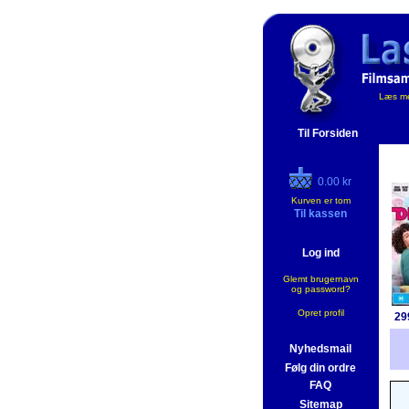
Læs me
Til Forsiden
0.00 kr
Kurven er tom
Til kassen
Log ind
Glemt brugernavn
og password?
Opret profil
29
Nyhedsmail
Følg din ordre
FAQ
Sitemap