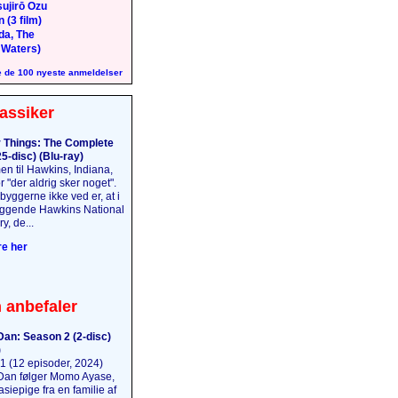
ujirō Ozu
 (3 film)
da, The
 Waters)
 de 100 nyeste anmeldelser
assiker
 Things: The Complete
5-disc) (Blu-ray)
n til Hawkins, Indiana,
 "der aldrig sker noget".
yggerne ikke ved er, at i
iggende Hawkins National
y, de...
e her
 anbefaler
an: Season 2 (2-disc)
)
(12 episoder, 2024)
an følger Momo Ayase,
iepige fra en familie af