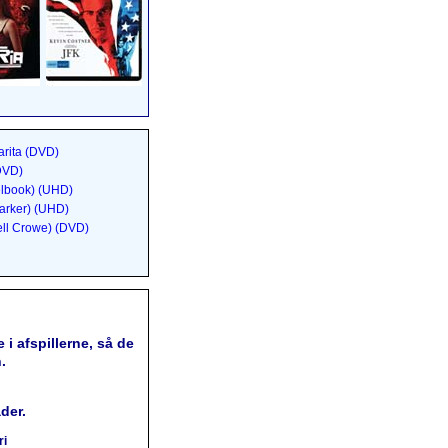
rita (DVD)
(DVD)
elbook) (UHD)
arker) (UHD)
ell Crowe) (DVD)
 i afspillerne, så de
.
der.
ri