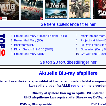
Se flere spændende titler her
1.
Project Hail Mary (Limited Edition) (UHD)
2.
Mästaren och Marga
3.
Project Hail Mary (BD)
4.
Project Hail Mary 
5.
Backrooms (BD)
6.
28 Days Later (Ste
7.
Klovn: Sæson 8, 9 & 10 (DVD)
8.
Obsession (Curry B
9.
Project Hail Mary (UHD)
10.
Get Out, The (Russ
Se top 20 forudbestillinger her
Aktuelle Blu-ray afspillere
et er Laserdiskens specialitet at fjerne regionalkodeblokeringerne
kan spille plader fra ALLE
regioner
i hele verden
Blu-ray afspillere kan også spille DVD-plader.
UHD afspillerne kan også spille Blu-ray og DVD-pla
DVD- og Blu-ray kodefri
DVD kodef