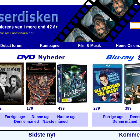
re om Laserdisken her
Debat forum
Kampagner
Film & Musik
Home Cinem
9
179
499
279
399
Forrige uge
Denne uge
Næste uge
Forrige uge
Denn
Denne måned
Næste måned
Denne måned
Sidste nyt
Kommer