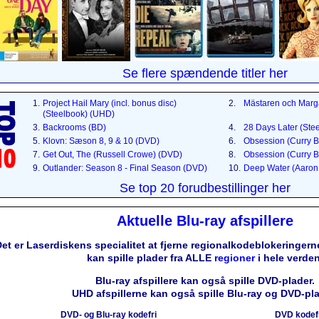
Se flere spændende titler her
1.
Project Hail Mary (incl. bonus disc)
2.
Mästaren och Marg
(Steelbook) (UHD)
3.
Backrooms (BD)
4.
28 Days Later (Ste
5.
Klovn: Sæson 8, 9 & 10 (DVD)
6.
Obsession (Curry B
7.
Get Out, The (Russell Crowe) (DVD)
8.
Obsession (Curry B
9.
Outlander: Season 8 - Final Season (DVD)
10.
Deep Water (Aaron 
Se top 20 forudbestillinger her
Aktuelle Blu-ray afspillere
et er Laserdiskens specialitet at fjerne regionalkodeblokeringerne
kan spille plader fra ALLE
regioner
i hele verden
Blu-ray afspillere kan også spille DVD-plader.
UHD afspillerne kan også spille Blu-ray og DVD-pla
DVD- og Blu-ray kodefri
DVD kodef