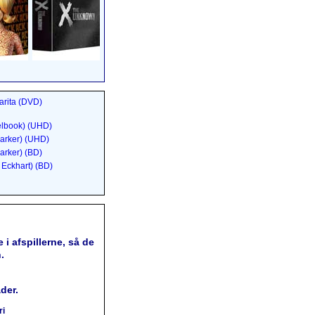
arita (DVD)
elbook) (UHD)
arker) (UHD)
arker) (BD)
Eckhart) (BD)
 i afspillerne, så de
.
der.
ri