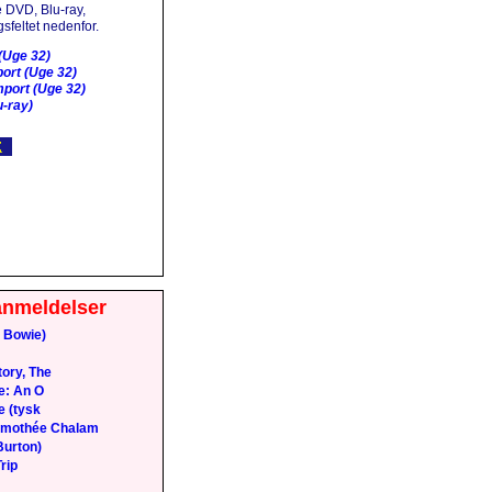
 DVD, Blu-ray,
sfeltet nedenfor.
(Uge 32)
ort (Uge 32)
port (Uge 32)
-ray)
anmeldelser
 Bowie)
ory, The
e: An O
e (tysk
Timothée Chalam
Burton)
rip