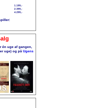
1.199,-
2.399,-
4.299,-
piller:
alg
or én uge af gangen,
ver uge) og på
Ugens