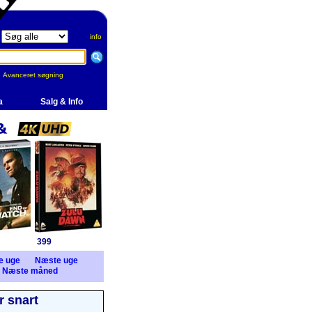
info
Avanceret søgning
a
Salg & Info
399
e uge
Næste uge
Næste måned
 snart