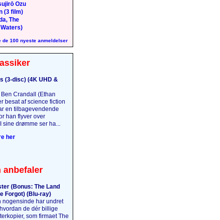
ujirō Ozu
 (3 film)
da, The
 Waters)
 de 100 nyeste anmeldelser
assiker
s (3-disc) (4K UHD &
Ben Crandall (Ethan
 besat af science fiction
har en tilbagevendende
r han flyver over
I sine drømme ser ha...
e her
 anbefaler
ter (Bonus: The Land
e Forgot) (Blu-ray)
 nogensinde har undret
 hvordan de dér billige
terkopier, som firmaet The