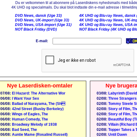
Du er velkommen til at abonnere på Laserdiskens nyhedsmails med både
4K UHD og specialmails. Du skal blot indtaste din e-mail adresse i tilmelding
DVD News, dansk (Uge 33)
4K UHD og Blu-ray News, dansk 
DVD News, UK-import (Uge 33)
4K UHD og Blu-ray News, UK-imp
DVD News, USA-import (Uge 31)
4K UHD og Blu-ray News, USA-im
NOT Black Friday (DVD)
NOT Black Friday (4K UHD og Blu
E-mail:
Nye Laserdisken-omtaler
Nye bruger
07/08:
El Hazard: The Alternative Wor
03/08:
Labyrinth (David
06/08:
I Want Your Sex
02/08:
Three Strangers
06/08:
Ballad of Narayama, The (Sh
02/08:
Tommy Steele St
06/08:
42nd Street (Busby Berkeley)
02/08:
Story of Film, Th
06/08:
Wings of Eagles, The
02/08:
Story of Film, Th
06/08:
Human Comedy, The
02/08:
Beautiful Boy (
06/08:
Broadway Melody of 1938
02/08:
Villain (Richard 
06/08:
Bad Seed, The
02/08:
Topper Takes a T
06/08:
Auntie Mame (Rosalind Russell)
02/08:
Until Dawn