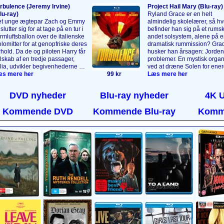
rbulence (Jeremy Irvine)
Project Hail Mary (Blu‑ray)
lu‑ray)
Ryland Grace er en helt
t unge ægtepar Zach og Emmy
almindelig skolelærer, så hv
slutter sig for at tage på en tur i
befinder han sig på et rumski
rmlufts­ballon over de italienske
andet solsystem, alene på e
lomitter for at genopfriske deres
dramatisk rummission? Grad
rhold. Da de og piloten Harry får
husker han årsagen: Jorden 
lskab af en tredje passager,
problemer. En mystisk organ
lia, udvikler begivenhederne sig
ved at dræne Solen for ener
 en måde, de aldrig kunne have
s mere her
99 kr
Ryland er sendt til stjernen 
Læs mere her
restillet sig. 5000 meter oppe i
Ceti for at opklare, hvorfor
ften bliver det, der skulle have
organisme ikke har haft sa
DVD nyheder
Blu-ray nyheder
4K 
ret en uforglemmelig tur, til en
konsekvenser her. Heldigvis
tastrofe, da passagerernes
han ikke løse den opgave a
Kommende DVD
Kommende Blu-ray
Komm
rke hemmeligheder afsløres,
Snart får han selskab af et
 naturens vrede slippes løs.
vaskeægte rumvæsen!
Læs
s mere her
....
her
....