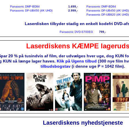
Panasonic DMP-BD84
1.699,-
Panasonic DMP-BD84
Panasonic DP-UB450 (4K UHD)
2.999,-
Panasonic DP-UB450 (4K UHD)
Panasonic DP-UB820 (4K UHD)
Laserdisken tilbyder stadig en enkelt kodefri DVD-afs
Panasonic DVD-S700EG
799,-
Laserdiskens KÆMPE lageruds
Spar 20 % på tusindvis af film, der udvælges hver uge, dog KUN f
g KUN så længe lager haves.
Klik på Ugens tilbud
(300 nye film h
tilbudsbogstav
(i denne uge P = 1042 film).
Laserdiskens nyhedstjeneste