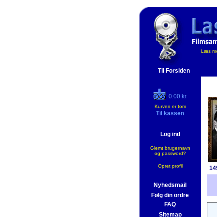
Læs me
Til Forsiden
0.00 kr
Kurven er tom
Til kassen
Log ind
Glemt brugernavn
og password?
Opret profil
14
Nyhedsmail
Følg din ordre
FAQ
Sitemap