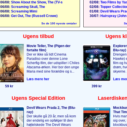
06/08:
Show About the Show, The (TV-s
02/08:
Two Films by Yas
06/08:
Screaming Skull, The
02/08:
Topper Collection
06/08:
Screaming Mimi
01/08:
Devil Wears Pra
06/08:
Get Out, The (Russell Crowe)
30/07:
Hairspray (John
Se de 100 nyeste omtaler
Se
Ugens tilbud
Ugens kl
Movie Teller, The (Pigen der
Explorer
fortalte film)
Blu-ray)
Der er ikke så lidt Cinema
Drengen 
Paradiso over denne Lone
Hawke) er
Scherfig-film, der udspiller i Chiles
film og 
Atacama-ørken. Her bor den unge
drøm, hvo
Maria med sine forældre og s...
skyerne. 
Læs mere her
Læs mer
59 kr
399 kr
Ugens Special Edition
Laserdisken
Devil Wears Prada 2, The (Blu-
Mockbus
ray)
That Tim
Der skulle gå 20 år, men så kom
Hvis man
der endelig en opfølger til den
sig over,
højtelskede The Devil Wears
blockbus