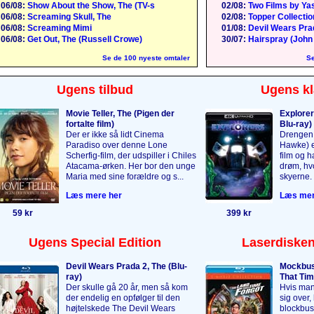
06/08:
Show About the Show, The (TV-s
02/08:
Two Films by Yas
06/08:
Screaming Skull, The
02/08:
Topper Collection
06/08:
Screaming Mimi
01/08:
Devil Wears Pra
06/08:
Get Out, The (Russell Crowe)
30/07:
Hairspray (John
Se de 100 nyeste omtaler
Se
Ugens tilbud
Ugens kl
Movie Teller, The (Pigen der
Explorer
fortalte film)
Blu-ray)
Der er ikke så lidt Cinema
Drengen 
Paradiso over denne Lone
Hawke) er
Scherfig-film, der udspiller i Chiles
film og 
Atacama-ørken. Her bor den unge
drøm, hvo
Maria med sine forældre og s...
skyerne. 
Læs mere her
Læs mer
59 kr
399 kr
Ugens Special Edition
Laserdisken
Devil Wears Prada 2, The (Blu-
Mockbus
ray)
That Tim
Der skulle gå 20 år, men så kom
Hvis man
der endelig en opfølger til den
sig over,
højtelskede The Devil Wears
blockbus