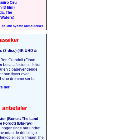
ujirō Ozu
 (3 film)
da, The
 Waters)
 de 100 nyeste anmeldelser
assiker
s (3-disc) (4K UHD &
Ben Crandall (Ethan
 besat af science fiction
har en tilbagevendende
r han flyver over
I sine drømme ser ha...
e her
 anbefaler
ter (Bonus: The Land
e Forgot) (Blu-ray)
 nogensinde har undret
 hvordan de dér billige
terkopier, som firmaet The