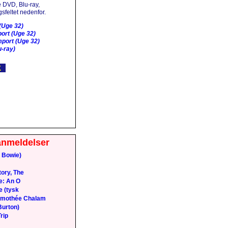
 DVD, Blu-ray,
sfeltet nedenfor.
(Uge 32)
ort (Uge 32)
port (Uge 32)
-ray)
anmeldelser
 Bowie)
ory, The
e: An O
e (tysk
Timothée Chalam
Burton)
rip