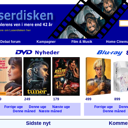
re om Laserdisken her
Debat forum
Kampagner
Film & Musik
Home Cinem
9
249
179
499
899
Forrige uge
Denne uge
Næste uge
Forrige uge
Denn
Denne måned
Næste måned
Denne måned
Sidste nyt
Kommer