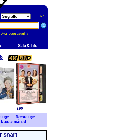
info
Avanceret søgning
a
Salg & Info
299
e uge
Næste uge
Næste måned
 snart