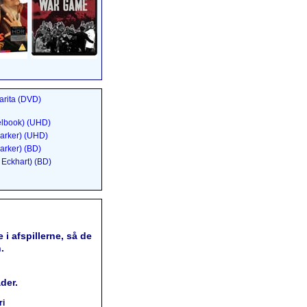
arita (DVD)
elbook) (UHD)
arker) (UHD)
arker) (BD)
Eckhart) (BD)
 i afspillerne, så de
.
der.
ri