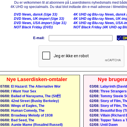
Du er velkommen til at abonnere på Laserdiskens nyhedsmails med både
4K UHD og specialmails. Du skal blot indtaste din e-mail adresse i tilmelding
DVD News, dansk (Uge 33)
4K UHD og Blu-ray News, dansk 
DVD News, UK-import (Uge 33)
4K UHD og Blu-ray News, UK-imp
DVD News, USA-import (Uge 31)
4K UHD og Blu-ray News, USA-im
NOT Black Friday (DVD)
NOT Black Friday (4K UHD og Blu
E-mail:
Nye Laserdisken-omtaler
Nye bruger
07/08:
El Hazard: The Alternative Wor
03/08:
Labyrinth (David
06/08:
I Want Your Sex
02/08:
Three Strangers
06/08:
Ballad of Narayama, The (Sh
02/08:
Tommy Steele St
06/08:
42nd Street (Busby Berkeley)
02/08:
Story of Film, Th
06/08:
Wings of Eagles, The
02/08:
Story of Film, Th
06/08:
Human Comedy, The
02/08:
Beautiful Boy (
06/08:
Broadway Melody of 1938
02/08:
Villain (Richard 
06/08:
Bad Seed, The
02/08:
Topper Takes a T
06/08:
Auntie Mame (Rosalind Russell)
02/08:
Until Dawn