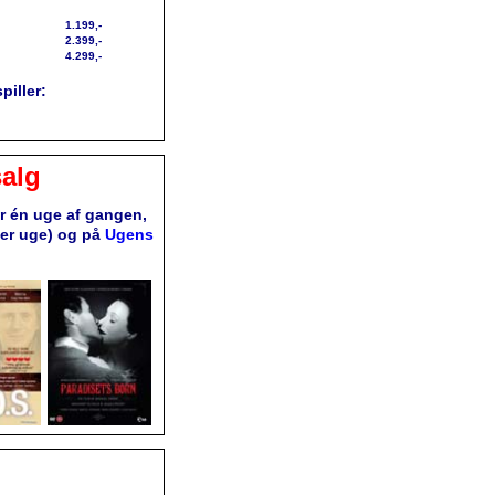
1.199,-
2.399,-
4.299,-
piller:
alg
or én uge af gangen,
ver uge) og på
Ugens