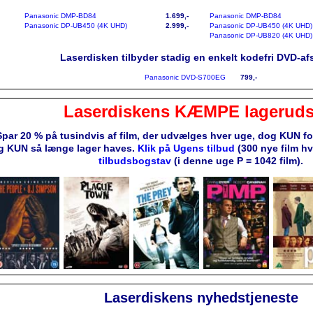
Panasonic DMP-BD84
1.699,-
Panasonic DMP-BD84
Panasonic DP-UB450 (4K UHD)
2.999,-
Panasonic DP-UB450 (4K UHD)
Panasonic DP-UB820 (4K UHD)
Laserdisken tilbyder stadig en enkelt kodefri DVD-afs
Panasonic DVD-S700EG
799,-
Laserdiskens KÆMPE lageruds
Spar 20 % på tusindvis af film, der udvælges hver uge, dog KUN f
g KUN så længe lager haves.
Klik på Ugens tilbud
(300 nye film h
tilbudsbogstav
(i denne uge P = 1042 film).
Laserdiskens nyhedstjeneste