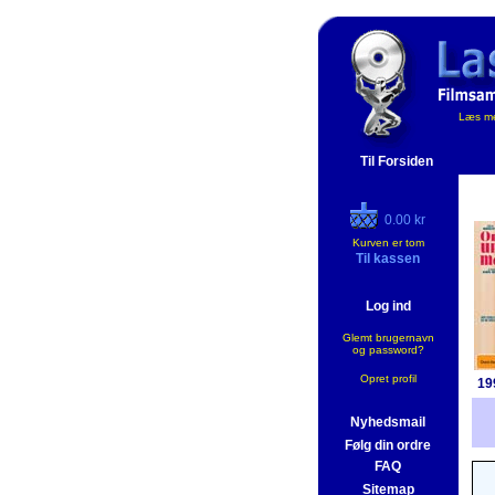
Læs me
Til Forsiden
0.00 kr
Kurven er tom
Til kassen
Log ind
Glemt brugernavn
og password?
Opret profil
19
Nyhedsmail
Følg din ordre
FAQ
Sitemap