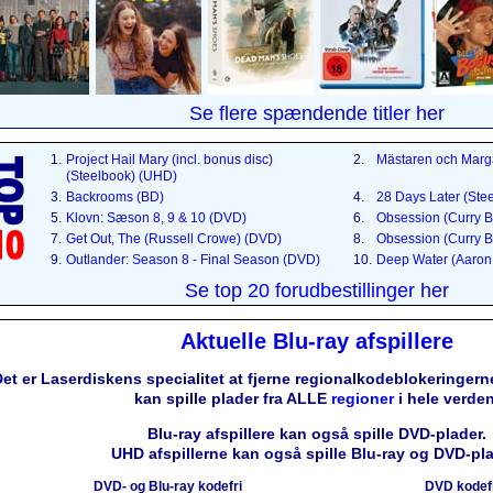
Se flere spændende titler her
1.
Project Hail Mary (incl. bonus disc)
2.
Mästaren och Marg
(Steelbook) (UHD)
3.
Backrooms (BD)
4.
28 Days Later (Ste
5.
Klovn: Sæson 8, 9 & 10 (DVD)
6.
Obsession (Curry B
7.
Get Out, The (Russell Crowe) (DVD)
8.
Obsession (Curry B
9.
Outlander: Season 8 - Final Season (DVD)
10.
Deep Water (Aaron 
Se top 20 forudbestillinger her
Aktuelle Blu-ray afspillere
et er Laserdiskens specialitet at fjerne regionalkodeblokeringerne
kan spille plader fra ALLE
regioner
i hele verden
Blu-ray afspillere kan også spille DVD-plader.
UHD afspillerne kan også spille Blu-ray og DVD-pla
DVD- og Blu-ray kodefri
DVD kodef