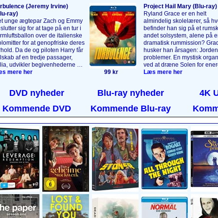
rbulence (Jeremy Irvine)
Project Hail Mary (Blu‑ray)
lu‑ray)
Ryland Grace er en helt
t unge ægtepar Zach og Emmy
almindelig skolelærer, så hv
slutter sig for at tage på en tur i
befinder han sig på et rumski
rmlufts­ballon over de italienske
andet solsystem, alene på e
lomitter for at genopfriske deres
dramatisk rummission? Grad
rhold. Da de og piloten Harry får
husker han årsagen: Jorden 
lskab af en tredje passager,
problemer. En mystisk organ
lia, udvikler begivenhederne sig
ved at dræne Solen for ener
 en måde, de aldrig kunne have
s mere her
99 kr
Ryland er sendt til stjernen 
Læs mere her
restillet sig. 5000 meter oppe i
Ceti for at opklare, hvorfor
ften bliver det, der skulle have
organisme ikke har haft sa
DVD nyheder
Blu-ray nyheder
4K 
ret en uforglemmelig tur, til en
konsekvenser her. Heldigvis
tastrofe, da passagerernes
han ikke løse den opgave a
Kommende DVD
Kommende Blu-ray
Komm
rke hemmeligheder afsløres,
Snart får han selskab af et
 naturens vrede slippes løs.
vaskeægte rumvæsen!
Læs
s mere her
....
her
....