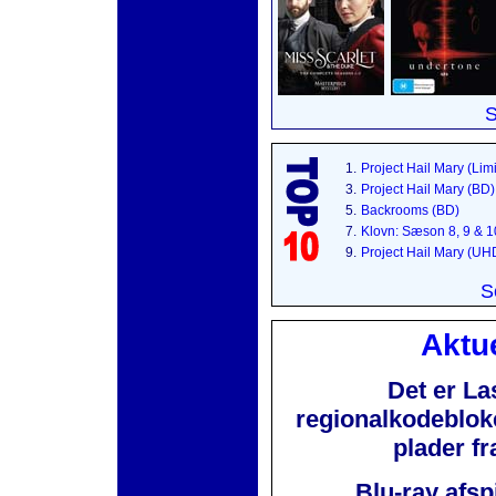
S
1.
Project Hail Mary (Lim
3.
Project Hail Mary (BD)
5.
Backrooms (BD)
7.
Klovn: Sæson 8, 9 & 
9.
Project Hail Mary (UH
S
Aktue
Det er La
regionalkodebloker
plader f
Blu-ray afsp