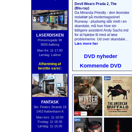
Devil Wears Prada 2, The
(Blu‑ray)
Da Miranda Priestly - den ikoniske
redaktør på modemagasinet
Runway - pludselig står midt i en
skandale, må hun hive sin
tidligere assistent Andy Sachs ind
for at hjælpe til med at løse
LASERDISKEN
problemerne. Ud over skandalen
Prinsensgade 38
må det umage par også forholde
Læs mere her
9000 Aalborg
sig til magasinbranchens faldende
Man-fre: 11-17.00
indflydelse samt den tidligere
Lørdag: Lukket
DVD nyheder
assistent Emily Charltons nye
magtfulde stilling i
Afhentning af
Kommende DVD
luksusindustrien. Alle spillerne fra
bestilte varer:
den første film er tilbage i deres
legendariske roller.
Læs mere
her
....
FANTASK
Skt. Peders Stræde 18
1453 København K
Man-tors: 11-18.00
Fredag: 11-18.30
Lørdag: 11-15.00