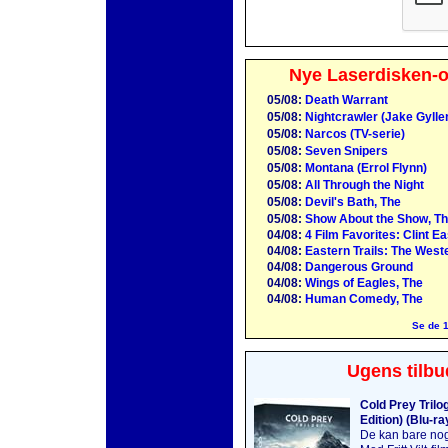
Nye Laserdisken-o
05/08:
Death Warrant
05/08:
Nightcrawler (Jake Gylle
05/08:
Narcos (TV-serie)
05/08:
Seven Snipers
05/08:
Montana (Errol Flynn)
05/08:
All Through the Night
05/08:
Devil's Bath, The
05/08:
Show About the Show, Th
04/08:
4 Film Favorites: Clint E
04/08:
Eastern Trails: The Weste
04/08:
Dangerous Ground
04/08:
Wings of Eagles, The
04/08:
Human Comedy, The
Se de 1
Ugens tilbu
Cold Prey Trilo
Edition) (Blu-ra
De kan bare no