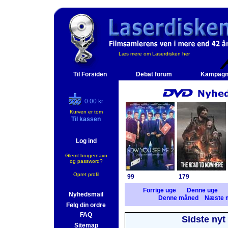
Læs mere om Laserdisken her
Til Forsiden
Debat forum
Kampagn
0.00 kr
Kurven er tom
Til kassen
Log ind
Glemt brugernavn
og password?
Opret profil
99
179
Forrige uge
Denne uge
Nyhedsmail
Denne måned
Næste 
Følg din ordre
FAQ
Sidste nyt
Sitemap