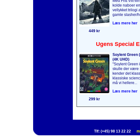
Med Fritt Vilt-fi
kolde naboer en 
vellykket trilogi 
gamle slasher/ho
Læs mere her
449 kr
Ugens Special E
Soylent Green (
(4K UHD)
"Soylent Green is
skulle der være 
kender det klass
klassiske science
må vi hellere...
Læs mere her
299 kr
Tlf: (+45) 98 13 22 22
m