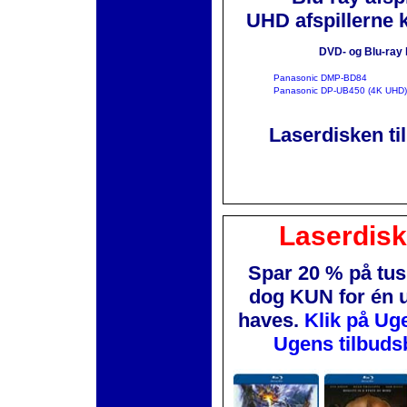
UHD afspillerne 
DVD- og Blu-ray 
Panasonic DMP-BD84
Panasonic DP-UB450 (4K UHD)
Laserdisken ti
Laserdis
Spar 20 % på tus
dog KUN for én 
haves.
Klik på Ug
Ugens tilbuds