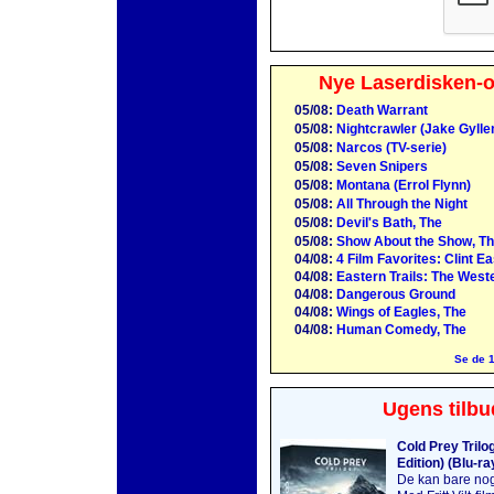
Nye Laserdisken-o
05/08:
Death Warrant
05/08:
Nightcrawler (Jake Gylle
05/08:
Narcos (TV-serie)
05/08:
Seven Snipers
05/08:
Montana (Errol Flynn)
05/08:
All Through the Night
05/08:
Devil's Bath, The
05/08:
Show About the Show, Th
04/08:
4 Film Favorites: Clint E
04/08:
Eastern Trails: The Weste
04/08:
Dangerous Ground
04/08:
Wings of Eagles, The
04/08:
Human Comedy, The
Se de 1
Ugens tilbu
Cold Prey Trilo
Edition) (Blu-ra
De kan bare no