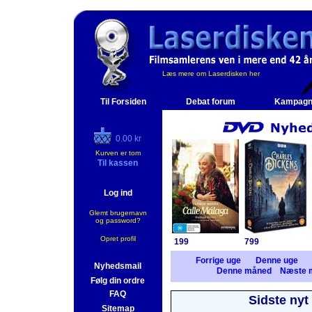
Læs mere om Laserdisken her
Til Forsiden
Debat forum
Kampagn
0.00 kr
Kurven er tom
Til kassen
Log ind
Glemt brugernavn
og password?
Opret profil
199
799
Forrige uge
Denne uge
Nyhedsmail
Denne måned
Næste 
Følg din ordre
FAQ
Sidste nyt
Sitemap