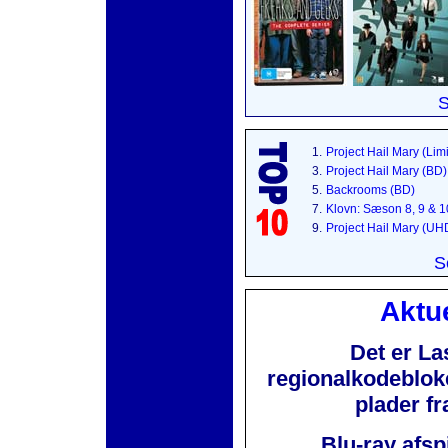
S
1.
Project Hail Mary (Lim
3.
Project Hail Mary (BD)
5.
Backrooms (BD)
7.
Klovn: Sæson 8, 9 & 
9.
Project Hail Mary (UH
S
Aktue
Det er La
regionalkodebloker
plader f
Blu-ray afsp