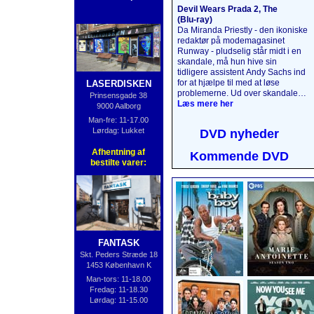
Devil Wears Prada 2, The
(Blu‑ray)
Da Miranda Priestly - den ikoniske
redaktør på modemagasinet
Runway - pludselig står midt i en
skandale, må hun hive sin
tidligere assistent Andy Sachs ind
for at hjælpe til med at løse
LASERDISKEN
problemerne. Ud over skandalen
Prinsensgade 38
må det umage par også forholde
Læs mere her
9000 Aalborg
sig til magasinbranchens faldende
Man-fre: 11-17.00
indflydelse samt den tidligere
Lørdag: Lukket
DVD nyheder
assistent Emily Charltons nye
magtfulde stilling i
Afhentning af
Kommende DVD
luksusindustrien. Alle spillerne fra
bestilte varer:
den første film er tilbage i deres
legendariske roller.
Læs mere
her
....
FANTASK
Skt. Peders Stræde 18
1453 København K
Man-tors: 11-18.00
Fredag: 11-18.30
Lørdag: 11-15.00