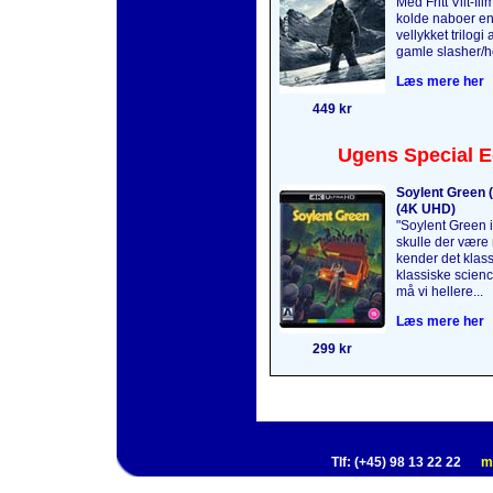
Med Fritt Vilt-fi
kolde naboer en 
vellykket trilogi 
gamle slasher/ho
Læs mere her
449 kr
Ugens Special E
Soylent Green (
(4K UHD)
"Soylent Green is
skulle der være 
kender det klass
klassiske science
må vi hellere...
Læs mere her
299 kr
Tlf: (+45) 98 13 22 22
m