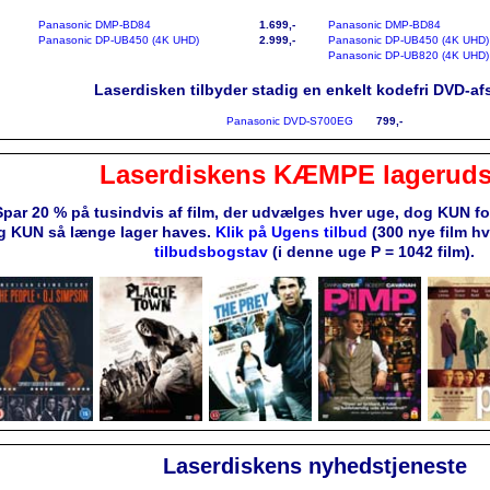
Panasonic DMP-BD84
1.699,-
Panasonic DMP-BD84
Panasonic DP-UB450 (4K UHD)
2.999,-
Panasonic DP-UB450 (4K UHD)
Panasonic DP-UB820 (4K UHD)
Laserdisken tilbyder stadig en enkelt kodefri DVD-afs
Panasonic DVD-S700EG
799,-
Laserdiskens KÆMPE lageruds
Spar 20 % på tusindvis af film, der udvælges hver uge, dog KUN f
g KUN så længe lager haves.
Klik på Ugens tilbud
(300 nye film h
tilbudsbogstav
(i denne uge P = 1042 film).
Laserdiskens nyhedstjeneste