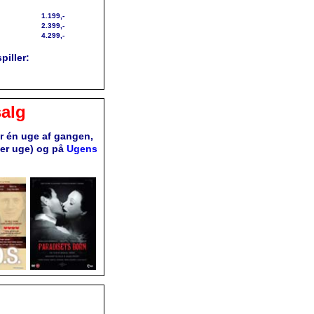
1.199,-
2.399,-
4.299,-
piller:
alg
or én uge af gangen,
ver uge) og på
Ugens