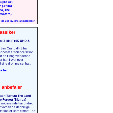
ujirō Ozu
 (3 film)
da, The
 Waters)
 de 100 nyeste anmeldelser
assiker
s (3-disc) (4K UHD &
Ben Crandall (Ethan
 besat af science fiction
har en tilbagevendende
r han flyver over
I sine drømme ser ha...
e her
 anbefaler
ter (Bonus: The Land
e Forgot) (Blu-ray)
 nogensinde har undret
 hvordan de dér billige
terkopier, som firmaet The