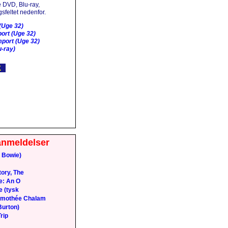
 DVD, Blu-ray,
sfeltet nedenfor.
(Uge 32)
ort (Uge 32)
port (Uge 32)
-ray)
anmeldelser
 Bowie)
ory, The
e: An O
e (tysk
Timothée Chalam
Burton)
rip