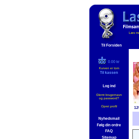
Læs me
Til Forsiden
0.00 kr
Kurven er tom
Til kassen
Log ind
Glemt brugernavn
og password?
Opret profil
12
Nyhedsmail
Følg din ordre
FAQ
Sitemap