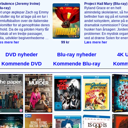
rbulence (Jeremy Irvine)
Project Hail Mary (Blu‑ray)
lu‑ray)
Ryland Grace er en helt
t unge ægtepar Zach og Emmy
almindelig skolelærer, så hv
slutter sig for at tage på en tur i
befinder han sig på et rumski
rmlufts­ballon over de italienske
andet solsystem, alene på e
lomitter for at genopfriske deres
dramatisk rummission? Grad
rhold. Da de og piloten Harry får
husker han årsagen: Jorden 
lskab af en tredje passager,
problemer. En mystisk organ
lia, udvikler begivenhederne sig
ved at dræne Solen for ener
 en måde, de aldrig kunne have
s mere her
99 kr
Ryland er sendt til stjernen 
Læs mere her
restillet sig. 5000 meter oppe i
Ceti for at opklare, hvorfor
ften bliver det, der skulle have
organisme ikke har haft sa
DVD nyheder
Blu-ray nyheder
4K 
ret en uforglemmelig tur, til en
konsekvenser her. Heldigvis
tastrofe, da passagerernes
han ikke løse den opgave a
Kommende DVD
Kommende Blu-ray
Komm
rke hemmeligheder afsløres,
Snart får han selskab af et
 naturens vrede slippes løs.
vaskeægte rumvæsen!
Læs
s mere her
....
her
....