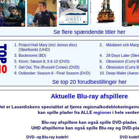
Se flere spændende titler her
1.
Project Hail Mary (incl. bonus disc)
2.
Mästaren och Marg
(Steelbook) (UHD)
3.
Backrooms (BD)
4.
28 Days Later (Ste
5.
Klovn: Sæson 8, 9 & 10 (DVD)
6.
Obsession (Curry B
7.
Get Out, The (Russell Crowe) (DVD)
8.
Obsession (Curry B
9.
Outlander: Season 8 - Final Season (DVD)
10.
Deep Water (Aaron 
Se top 20 forudbestillinger her
Aktuelle Blu-ray afspillere
et er Laserdiskens specialitet at fjerne regionalkodeblokeringerne
kan spille plader fra ALLE
regioner
i hele verden
Blu-ray afspillere kan også spille DVD-plader.
UHD afspillerne kan også spille Blu-ray og DVD-pla
DVD- og Blu-ray kodefri
DVD kodef