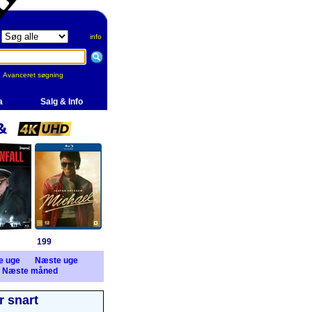
info
Avanceret søgning
a
Salg & Info
199
e uge
Næste uge
Næste måned
 snart