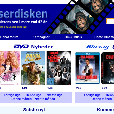
re om Laserdisken her
Debat forum
Kampagner
Film & Musik
Home Cinem
9
149
149
299
999
Forrige uge
Denne uge
Næste uge
Forrige uge
Denn
Denne måned
Næste måned
Denne måned
Sidste nyt
Kommer