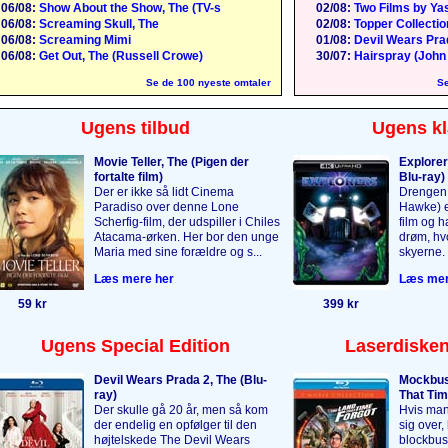
06/08:
Show About the Show, The (TV-s
02/08:
Two Films by Yas
06/08:
Screaming Skull, The
02/08:
Topper Collection
06/08:
Screaming Mimi
01/08:
Devil Wears Pra
06/08:
Get Out, The (Russell Crowe)
30/07:
Hairspray (John
Se de 100 nyeste omtaler
Se
Ugens tilbud
Ugens kl
Movie Teller, The (Pigen der
Explorer
fortalte film)
Blu-ray)
Der er ikke så lidt Cinema
Drengen 
Paradiso over denne Lone
Hawke) er
Scherfig-film, der udspiller i Chiles
film og 
Atacama-ørken. Her bor den unge
drøm, hvo
Maria med sine forældre og s...
skyerne. 
Læs mere her
Læs mer
59 kr
399 kr
Ugens Special Edition
Laserdisken
Devil Wears Prada 2, The (Blu-
Mockbus
ray)
That Tim
Der skulle gå 20 år, men så kom
Hvis man
der endelig en opfølger til den
sig over,
højtelskede The Devil Wears
blockbus