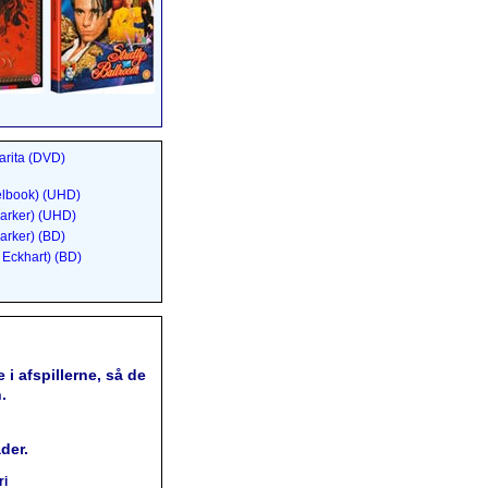
arita (DVD)
elbook) (UHD)
arker) (UHD)
arker) (BD)
Eckhart) (BD)
 i afspillerne, så de
.
der.
ri