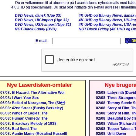
Du er velkommen til at abonnere på Laserdiskens nyhedsmails med både
4K UHD og specialmails. Du skal blot indtaste din e-mail adresse i tilmelding
DVD News, dansk (Uge 33)
4K UHD og Blu-ray News, dansk 
DVD News, UK-import (Uge 33)
4K UHD og Blu-ray News, UK-imp
DVD News, USA-import (Uge 31)
4K UHD og Blu-ray News, USA-im
NOT Black Friday (DVD)
NOT Black Friday (4K UHD og Blu
E-mail:
Nye Laserdisken-omtaler
Nye bruger
07/08:
El Hazard: The Alternative Wor
03/08:
Labyrinth (David
06/08:
I Want Your Sex
02/08:
Three Strangers
06/08:
Ballad of Narayama, The (Sh
02/08:
Tommy Steele St
06/08:
42nd Street (Busby Berkeley)
02/08:
Story of Film, Th
06/08:
Wings of Eagles, The
02/08:
Story of Film, Th
06/08:
Human Comedy, The
02/08:
Beautiful Boy (
06/08:
Broadway Melody of 1938
02/08:
Villain (Richard 
06/08:
Bad Seed, The
02/08:
Topper Takes a T
06/08:
Auntie Mame (Rosalind Russell)
02/08:
Until Dawn