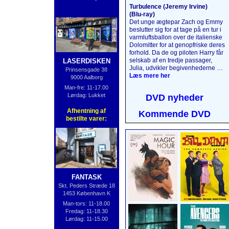
Turbulence (Jeremy Irvine)
(Blu‑ray)
Det unge ægtepar Zach og Emmy
beslutter sig for at tage på en tur i
varmlufts­ballon over de italienske
Dolomitter for at genopfriske deres
forhold. Da de og piloten Harry får
selskab af en tredje passager,
LASERDISKEN
Julia, udvikler begivenhederne sig
Prinsensgade 38
på en måde, de aldrig kunne have
Læs mere her
9000 Aalborg
forestillet sig. 5000 meter oppe i
Man-fre: 11-17.00
luften bliver det, der skulle have
Lørdag: Lukket
DVD nyheder
været en uforglemmelig tur, til en
katastrofe, da passagerernes
Afhentning af
Kommende DVD
mørke hemmeligheder afsløres,
bestilte varer:
og naturens vrede slippes løs.
Læs mere her
....
FANTASK
Skt. Peders Stræde 18
1453 København K
Man-tors: 11-18.00
Fredag: 11-18.30
Lørdag: 11-15.00