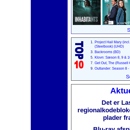
S
1.
Project Hail Mary (incl
(Steelbook) (UHD)
3.
Backrooms (BD)
5.
Klovn: Sæson 8, 9 & 
7.
Get Out, The (Russell
9.
Outlander: Season 8 -
S
Aktue
Det er La
regionalkodebloker
plader f
Blu-ray afsp