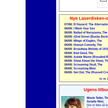
Nye Laserdisken-o
07/08:
El Hazard: The Alternati
06/08:
I Want Your Sex
06/08:
Ballad of Narayama, The
06/08:
42nd Street (Busby Berk
06/08:
Wings of Eagles, The
06/08:
Human Comedy, The
06/08:
Broadway Melody of 193
06/08:
Bad Seed, The
06/08:
Auntie Mame (Rosalind R
06/08:
Show About the Show, Th
06/08:
Screaming Skull, The
06/08:
Screaming Mimi
06/08:
Get Out, The (Russell Cr
Se de 1
Ugens tilbu
Movie Teller, T
fortalte film)
Der er ikke så l