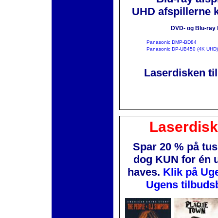
UHD afspillerne 
DVD- og Blu-ray 
Panasonic DMP-BD84
Panasonic DP-UB450 (4K UHD)
Laserdisken ti
Laserdis
Spar 20 % på tus
dog KUN for én 
haves.
Klik på Ug
Ugens tilbuds