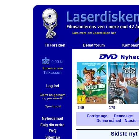
Læs mere om Laserdisken her
Til Forsiden
Debat forum
Kampagn
0.00 kr
Kurven er tom
Til kassen
Log ind
Glemt brugernavn
og password?
Opret profil
249
179
Forrige uge
Denne uge
Nyhedsmail
Denne måned
Næste 
Følg din ordre
FAQ
Sidste nyt
Sitemap