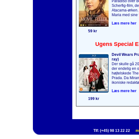
Paradiso over 
Scherfig-film, de
Atacama-ørken.
Maria med sine f
Læs mere her
59 kr
Ugens Special E
Devil Wears Pra
ray)
Der skulle gå 2
der endelig en o
højtelskede The
Prada. Da Mirand
ikoniske redaktø
Læs mere her
199 kr
Tlf: (+45) 98 13 22 22
m