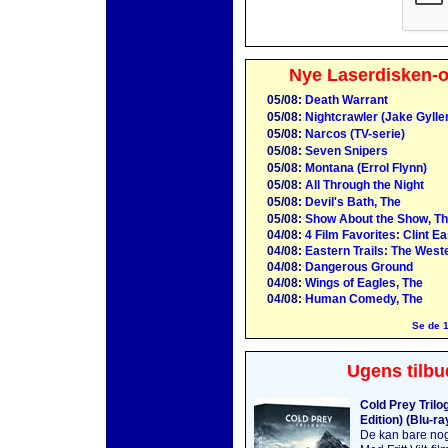
Nye Laserdisken-o
05/08:
Death Warrant
05/08:
Nightcrawler (Jake Gylle
05/08:
Narcos (TV-serie)
05/08:
Seven Snipers
05/08:
Montana (Errol Flynn)
05/08:
All Through the Night
05/08:
Devil's Bath, The
05/08:
Show About the Show, Th
04/08:
4 Film Favorites: Clint E
04/08:
Eastern Trails: The Weste
04/08:
Dangerous Ground
04/08:
Wings of Eagles, The
04/08:
Human Comedy, The
Se de 1
Ugens tilbu
Cold Prey Trilo
Edition) (Blu-ra
De kan bare no