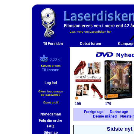
Læs mere om Laserdisken her
Til Forsiden
Debat forum
Kampagn
0.00 kr
Kurven er tom
Til kassen
Log ind
Glemt brugernavn
og password?
Opret profil
199
179
Forrige uge
Denne uge
Nyhedsmail
Denne måned
Næste 
Følg din ordre
FAQ
Sidste nyt
Sitemap