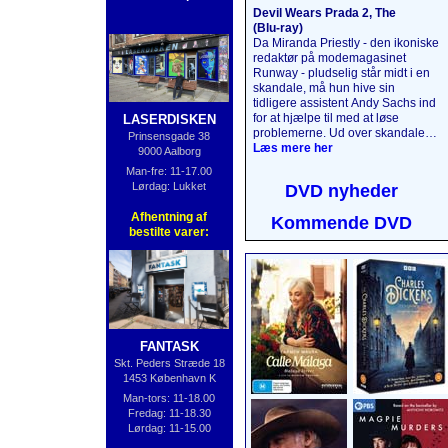
Devil Wears Prada 2, The
(Blu‑ray)
Da Miranda Priestly - den ikoniske
redaktør på modemagasinet
Runway - pludselig står midt i en
skandale, må hun hive sin
tidligere assistent Andy Sachs ind
for at hjælpe til med at løse
LASERDISKEN
problemerne. Ud over skandalen
Prinsensgade 38
må det umage par også forholde
Læs mere her
9000 Aalborg
sig til magasinbranchens faldende
Man-fre: 11-17.00
indflydelse samt den tidligere
Lørdag: Lukket
DVD nyheder
assistent Emily Charltons nye
magtfulde stilling i
Afhentning af
Kommende DVD
luksusindustrien. Alle spillerne fra
bestilte varer:
den første film er tilbage i deres
legendariske roller.
Læs mere
her
....
FANTASK
Skt. Peders Stræde 18
1453 København K
Man-tors: 11-18.00
Fredag: 11-18.30
Lørdag: 11-15.00