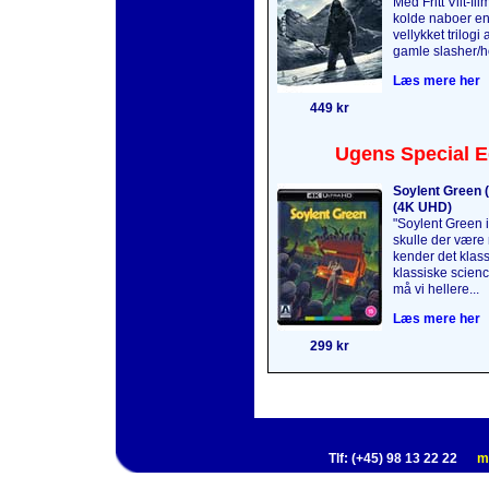
Med Fritt Vilt-fi
kolde naboer en 
vellykket trilogi 
gamle slasher/ho
Læs mere her
449 kr
Ugens Special E
Soylent Green (
(4K UHD)
"Soylent Green is
skulle der være 
kender det klass
klassiske science
må vi hellere...
Læs mere her
299 kr
Tlf: (+45) 98 13 22 22
m