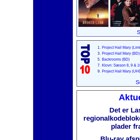
S
1.
Project Hail Mary (Lim
3.
Project Hail Mary (BD)
5.
Backrooms (BD)
7.
Klovn: Sæson 8, 9 & 
9.
Project Hail Mary (UH
S
Aktue
Det er La
regionalkodebloker
plader f
Blu-ray afsp