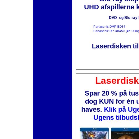
UHD afspillerne 
DVD- og Blu-ray 
Panasonic DMP-BD84
Panasonic DP-UB450 (4K UHD)
Laserdisken ti
Laserdis
Spar 20 % på tus
dog KUN for én 
haves.
Klik på Ug
Ugens tilbuds