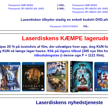
Panasonic DMP-BD84
1.699,-
Panasonic DMP-BD84
Panasonic DP-UB450 (4K UHD)
2.999,-
Panasonic DP-UB450 (4K UHD)
Panasonic DP-UB820 (4K UHD)
Laserdisken tilbyder stadig en enkelt kodefri DVD-afs
Panasonic DVD-S700EG
799,-
Laserdiskens KÆMPE lageruds
Spar 20 % på tusindvis af film, der udvælges hver uge, dog KUN f
g KUN så længe lager haves.
Klik på Ugens tilbud
(300 nye film h
tilbudsbogstav
(i denne uge F = 1121 film).
Laserdiskens nyhedstjeneste