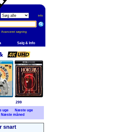
info
Avanceret søgning
a
Salg & Info
299
e uge
Næste uge
Næste måned
 snart