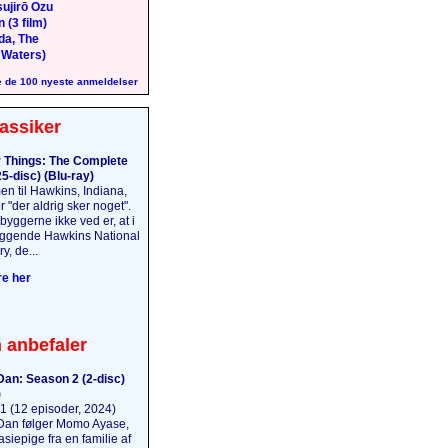
ujirō Ozu
 (3 film)
da, The
 Waters)
 de 100 nyeste anmeldelser
assiker
 Things: The Complete
5-disc) (Blu-ray)
n til Hawkins, Indiana,
 "der aldrig sker noget".
yggerne ikke ved er, at i
iggende Hawkins National
y, de...
e her
 anbefaler
an: Season 2 (2-disc)
)
(12 episoder, 2024)
an følger Momo Ayase,
iepige fra en familie af