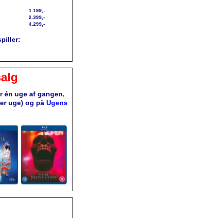
1.199,-
2.399,-
4.299,-
piller:
alg
or én uge af gangen,
ver uge) og på
Ugens