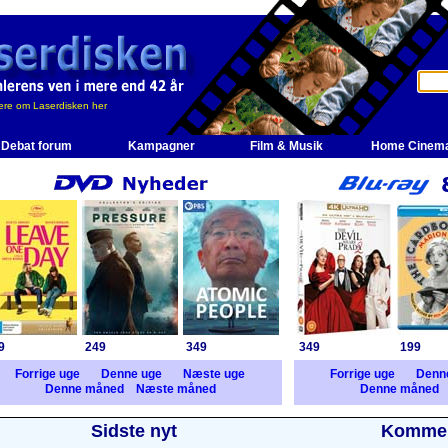
re om Laserdisken her
Debat forum
Kampagner
Film & Musik
Home Cinem
9
249
349
349
199
Forrige uge
Denne uge
Næste uge
Forrige uge
Denn
Denne måned
Næste måned
Denne måned
Sidste nyt
Kommer