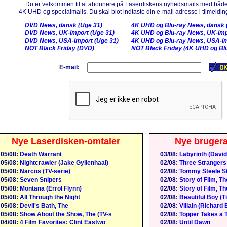
Du er velkommen til at abonnere på Laserdiskens nyhedsmails med både
4K UHD og specialmails. Du skal blot indtaste din e-mail adresse i tilmelding
DVD News, dansk (Uge 31)
4K UHD og Blu-ray News, dansk 
DVD News, UK-import (Uge 31)
4K UHD og Blu-ray News, UK-imp
DVD News, USA-import (Uge 31)
4K UHD og Blu-ray News, USA-im
NOT Black Friday (DVD)
NOT Black Friday (4K UHD og Blu
E-mail:
Nye Laserdisken-omtaler
Nye bruger
05/08:
Death Warrant
03/08:
Labyrinth (David
05/08:
Nightcrawler (Jake Gyllenhaal)
02/08:
Three Strangers
05/08:
Narcos (TV-serie)
02/08:
Tommy Steele St
05/08:
Seven Snipers
02/08:
Story of Film, Th
05/08:
Montana (Errol Flynn)
02/08:
Story of Film, Th
05/08:
All Through the Night
02/08:
Beautiful Boy (
05/08:
Devil's Bath, The
02/08:
Villain (Richard 
05/08:
Show About the Show, The (TV-s
02/08:
Topper Takes a T
04/08:
4 Film Favorites: Clint Eastwo
02/08:
Until Dawn