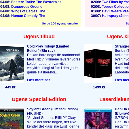
04/08:
Eastern Trails: The Western at
02/08:
Two Films by Yas
04/08:
Dangerous Ground
02/08:
Topper Collection
04/08:
Wings of Eagles, The
01/08:
Devil Wears Pra
04/08:
Human Comedy, The
30/07:
Hairspray (John
Se de 100 nyeste omtaler
Se
Ugens tilbud
Ugens kl
Cold Prey Trilogy (Limited
Stranger
Edition) (Blu-ray)
Series (2
De kan bare noget de nordmænd!
Velkomme
Med Fritt Vilt-filmene leverer vores
byen hvor
kolde naboer en vanvittigt
Hvad indb
vellykket trilogi af film i den gode,
det nærl
gamle slasher/hor...
Laborator
Læs mere her
Læs mer
449 kr
1499 kr
Ugens Special Edition
Laserdisken
Soylent Green (Limited Edition)
Dan Da D
(4K UHD)
(Blu-ray
"Soylent Green is BIIIIIIP!" Okay,
SÆSON 1 
skulle der være nogen, der ikke
Dan Da D
kender det klassiske twist i denne
en gymnas