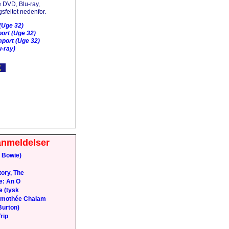
 DVD, Blu-ray,
sfeltet nedenfor.
(Uge 32)
ort (Uge 32)
port (Uge 32)
-ray)
anmeldelser
 Bowie)
ory, The
e: An O
e (tysk
Timothée Chalam
Burton)
rip