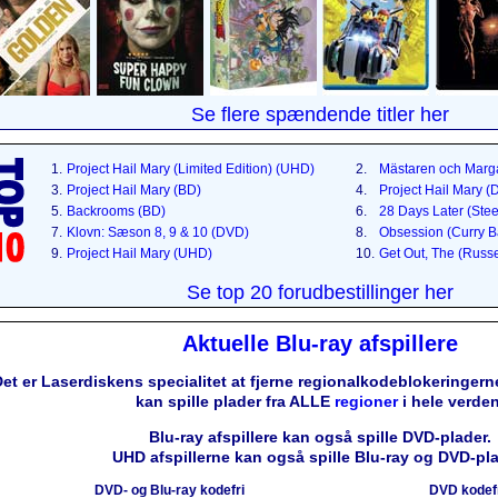
Se flere spændende titler her
1.
Project Hail Mary (Limited Edition) (UHD)
2.
Mästaren och Marga
3.
Project Hail Mary (BD)
4.
Project Hail Mary 
5.
Backrooms (BD)
6.
28 Days Later (Ste
7.
Klovn: Sæson 8, 9 & 10 (DVD)
8.
Obsession (Curry B
9.
Project Hail Mary (UHD)
10.
Get Out, The (Russ
Se top 20 forudbestillinger her
Aktuelle Blu-ray afspillere
et er Laserdiskens specialitet at fjerne regionalkodeblokeringerne
kan spille plader fra ALLE
regioner
i hele verden
Blu-ray afspillere kan også spille DVD-plader.
UHD afspillerne kan også spille Blu-ray og DVD-pla
DVD- og Blu-ray kodefri
DVD kodef