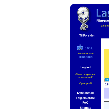
Læs me
Til Forsiden
0.00 kr
Kurven er tom
Til kassen
Log ind
Glemt brugernavn
og password?
Opret profil
19
Nyhedsmail
Følg din ordre
FAQ
Sitemap