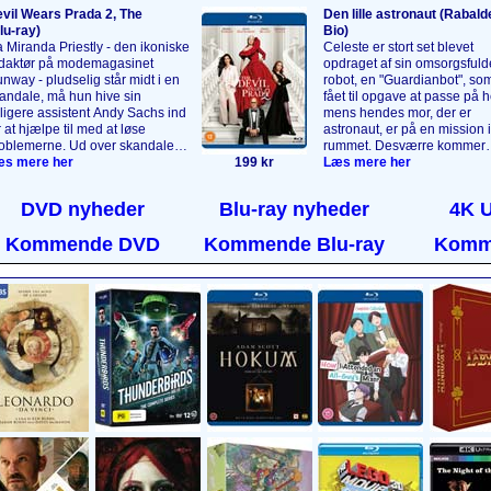
vil Wears Prada 2, The
Den lille astronaut (Rabald
lu‑ray)
Bio)
 Miranda Priestly - den ikoniske
Celeste er stort set blevet
daktør på modemagasinet
opdraget af sin omsorgsfuld
nway - pludselig står midt i en
robot, en "Guardianbot", so
andale, må hun hive sin
fået til opgave at passe på 
dligere assistent Andy Sachs ind
mens hendes mor, der er
r at hjælpe til med at løse
astronaut, er på en mission i
oblemerne. Ud over skandalen
rummet. Desværre kommer
 det umage par også forholde
s mere her
199 kr
Celestes mor aldrig hjem, s
Læs mere her
g til magasinbranchens faldende
robotten fortsætter sin rolle
dflydelse samt den tidligere
forælder, og den opdrager C
DVD nyheder
Blu-ray nyheder
4K 
sistent Emily Charltons nye
til også at interessere sig for
gtfulde stilling i
stjernerne. Da Celeste blive
Kommende DVD
Kommende Blu-ray
Komm
ksusindustrien. Alle spillerne fra
voksen, er det hendes tur til 
n første film er tilbage i deres
drage ud i rummet. En følsom
gendariske roller.
Læs mere
animeret film om sorg, mind
r
....
drømme.
Læs mere her
....