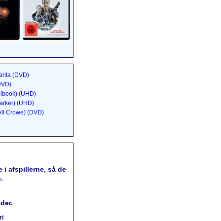
rita (DVD)
(DVD)
elbook) (UHD)
arker) (UHD)
ell Crowe) (DVD)
 i afspillerne, så de
.
der.
ri