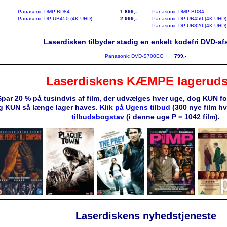
Panasonic DMP-BD84
1.699,-
Panasonic DMP-BD84
Panasonic DP-UB450 (4K UHD)
2.999,-
Panasonic DP-UB450 (4K UHD)
Panasonic DP-UB820 (4K UHD)
Laserdisken tilbyder stadig en enkelt kodefri DVD-afs
Panasonic DVD-S700EG
799,-
Laserdiskens KÆMPE lageruds
Spar 20 % på tusindvis af film, der udvælges hver uge, dog KUN f
g KUN så længe lager haves.
Klik på Ugens tilbud
(300 nye film h
tilbudsbogstav
(i denne uge P = 1042 film).
Laserdiskens nyhedstjeneste