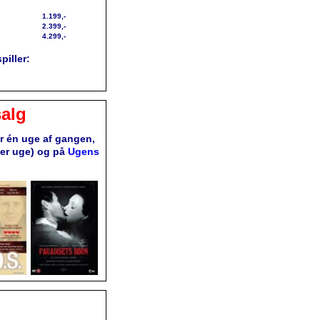
1.199,-
2.399,-
4.299,-
piller:
alg
or én uge af gangen,
ver uge) og på
Ugens