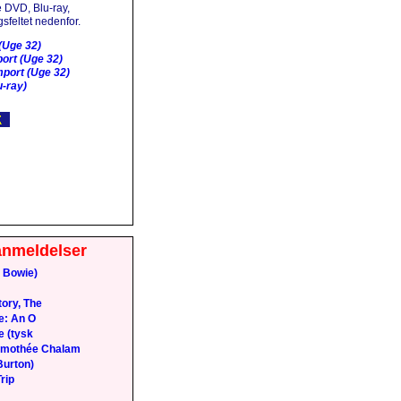
 DVD, Blu-ray,
sfeltet nedenfor.
(Uge 32)
ort (Uge 32)
port (Uge 32)
-ray)
anmeldelser
 Bowie)
ory, The
e: An O
e (tysk
Timothée Chalam
Burton)
rip