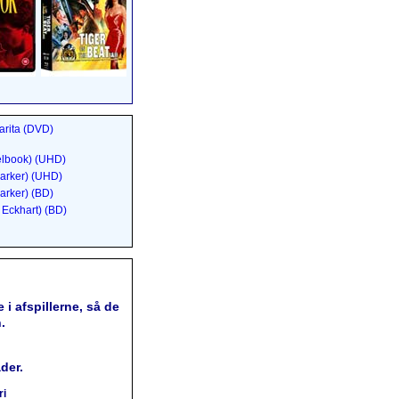
arita (DVD)
elbook) (UHD)
arker) (UHD)
arker) (BD)
Eckhart) (BD)
 i afspillerne, så de
.
der.
ri