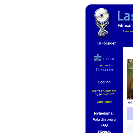
Læs me
Til Forsiden
0.00 kr
Kurven er tom
Til kassen
Log ind
Glemt brugernavn
og password?
Opret profil
99
Nyhedsmail
Følg din ordre
FAQ
Sitemap