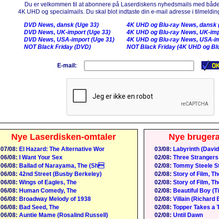
Du er velkommen til at abonnere på Laserdiskens nyhedsmails med både
4K UHD og specialmails. Du skal blot indtaste din e-mail adresse i tilmelding
DVD News, dansk (Uge 33)
4K UHD og Blu-ray News, dansk 
DVD News, UK-import (Uge 33)
4K UHD og Blu-ray News, UK-imp
DVD News, USA-import (Uge 31)
4K UHD og Blu-ray News, USA-im
NOT Black Friday (DVD)
NOT Black Friday (4K UHD og Blu
E-mail:
Nye Laserdisken-omtaler
Nye bruger
07/08:
El Hazard: The Alternative Wor
03/08:
Labyrinth (David
06/08:
I Want Your Sex
02/08:
Three Strangers
06/08:
Ballad of Narayama, The (Sh
02/08:
Tommy Steele St
06/08:
42nd Street (Busby Berkeley)
02/08:
Story of Film, Th
06/08:
Wings of Eagles, The
02/08:
Story of Film, Th
06/08:
Human Comedy, The
02/08:
Beautiful Boy (
06/08:
Broadway Melody of 1938
02/08:
Villain (Richard 
06/08:
Bad Seed, The
02/08:
Topper Takes a T
06/08:
Auntie Mame (Rosalind Russell)
02/08:
Until Dawn