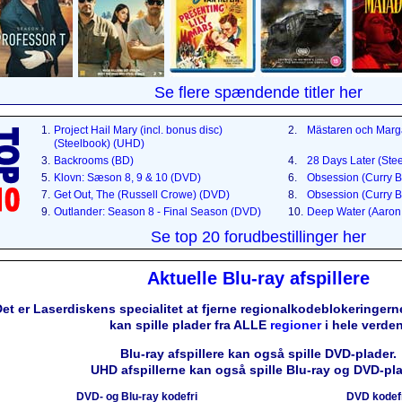
Se flere spændende titler her
1.
Project Hail Mary (incl. bonus disc)
2.
Mästaren och Marg
(Steelbook) (UHD)
3.
Backrooms (BD)
4.
28 Days Later (Ste
5.
Klovn: Sæson 8, 9 & 10 (DVD)
6.
Obsession (Curry B
7.
Get Out, The (Russell Crowe) (DVD)
8.
Obsession (Curry B
9.
Outlander: Season 8 - Final Season (DVD)
10.
Deep Water (Aaron 
Se top 20 forudbestillinger her
Aktuelle Blu-ray afspillere
et er Laserdiskens specialitet at fjerne regionalkodeblokeringerne
kan spille plader fra ALLE
regioner
i hele verden
Blu-ray afspillere kan også spille DVD-plader.
UHD afspillerne kan også spille Blu-ray og DVD-pla
DVD- og Blu-ray kodefri
DVD kodef