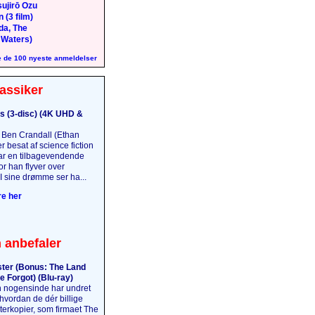
ujirō Ozu
 (3 film)
da, The
 Waters)
 de 100 nyeste anmeldelser
assiker
s (3-disc) (4K UHD &
Ben Crandall (Ethan
 besat af science fiction
har en tilbagevendende
r han flyver over
I sine drømme ser ha...
e her
 anbefaler
ter (Bonus: The Land
e Forgot) (Blu-ray)
 nogensinde har undret
 hvordan de dér billige
terkopier, som firmaet The