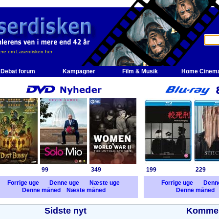
re om Laserdisken her
Debat forum
Kampagner
Film & Musik
Home Cinem
99
349
199
229
Forrige uge
Denne uge
Næste uge
Forrige uge
Denn
Denne måned
Næste måned
Denne måned
Sidste nyt
Kommer