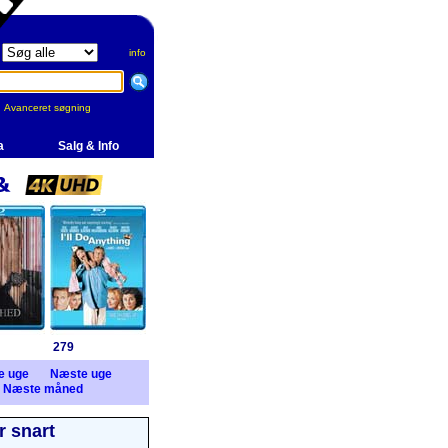
info
Avanceret søgning
a
Salg & Info
279
e uge
Næste uge
Næste måned
 snart