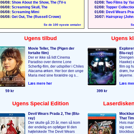
06/08:
Show About the Show, The (TV-s
02/08:
Two Films by Yas
06/08:
Screaming Skull, The
02/08:
Topper Collection
06/08:
Screaming Mimi
01/08:
Devil Wears Pra
06/08:
Get Out, The (Russell Crowe)
30/07:
Hairspray (John
Se de 100 nyeste omtaler
Se
Ugens tilbud
Ugens kl
Movie Teller, The (Pigen der
Explorer
fortalte film)
Blu-ray)
Der er ikke så lidt Cinema
Drengen 
Paradiso over denne Lone
Hawke) er
Scherfig-film, der udspiller i Chiles
film og 
Atacama-ørken. Her bor den unge
drøm, hvo
Maria med sine forældre og s...
skyerne. 
Læs mere her
Læs mer
59 kr
399 kr
Ugens Special Edition
Laserdisken
Devil Wears Prada 2, The (Blu-
Mockbus
ray)
That Tim
Der skulle gå 20 år, men så kom
Hvis man
der endelig en opfølger til den
sig over,
højtelskede The Devil Wears
blockbus