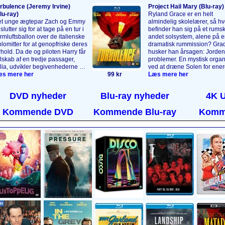
rbulence (Jeremy Irvine)
Project Hail Mary (Blu‑ray)
lu‑ray)
Ryland Grace er en helt
t unge ægtepar Zach og Emmy
almindelig skolelærer, så hv
slutter sig for at tage på en tur i
befinder han sig på et rumski
rmlufts­ballon over de italienske
andet solsystem, alene på e
lomitter for at genopfriske deres
dramatisk rummission? Grad
rhold. Da de og piloten Harry får
husker han årsagen: Jorden 
lskab af en tredje passager,
problemer. En mystisk organ
lia, udvikler begivenhederne sig
ved at dræne Solen for ener
 en måde, de aldrig kunne have
s mere her
99 kr
Ryland er sendt til stjernen 
Læs mere her
restillet sig. 5000 meter oppe i
Ceti for at opklare, hvorfor
ften bliver det, der skulle have
organisme ikke har haft sa
DVD nyheder
Blu-ray nyheder
4K 
ret en uforglemmelig tur, til en
konsekvenser her. Heldigvis
tastrofe, da passagerernes
han ikke løse den opgave a
Kommende DVD
Kommende Blu-ray
Komm
rke hemmeligheder afsløres,
Snart får han selskab af et
 naturens vrede slippes løs.
vaskeægte rumvæsen!
Læs
s mere her
....
her
....